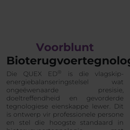
V
o
o
r
bl
u
n
t
Bioterugvoertegnolo
®
Die QUEX ED
is die vlagskip-
energiebalanseringstelsel wat
ongeëwenaarde presisie,
doeltreffendheid en gevorderde
tegnologiese eienskappe lewer. Dit
is ontwerp vir professionele persone
en stel die hoogste standaard in