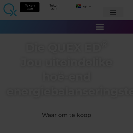
Teken
Teken
AF
aan
aan
®
Die QUEX ED
Jou uiteindelike
hoë-end
energiebalanseringste
Waar om te koop