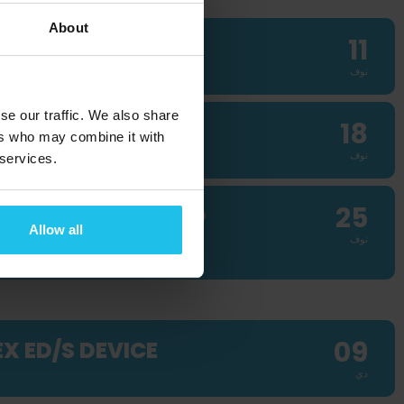
About
11
NAR, PART 2
نوف
se our traffic. We also share
18
ers who may combine it with
نوف
 services.
25
SES, SUPPORT, AND
Allow all
نوف
09
X ED/S DEVICE
دي