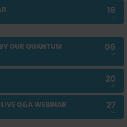
16
AR
دي
06
 BY OUR QUANTUM
جان
20
جان
27
 LIVE Q&A WEBINAR
جان