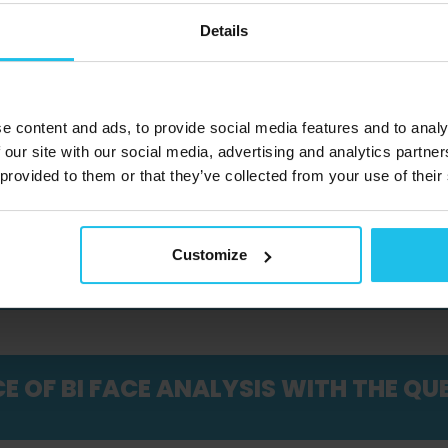
Details
TOM PAIN & FEAR - HALLOWEEN WEBI
e content and ads, to provide social media features and to analy
 SYSTEM WEBINAR
 our site with our social media, advertising and analytics partn
 provided to them or that they’ve collected from your use of their
 DISORDERS IN SMALL ANIMALS: CAU
Customize
APPROACHES
 OF BI FACE ANALYSIS WITH THE QUE