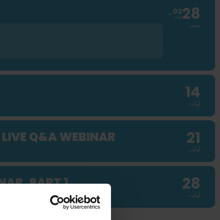
28
02
أوكت
سيب
14
أوكت
21
 LIVE Q&A WEBINAR
أوكت
28
AR, PART 1
أوكت