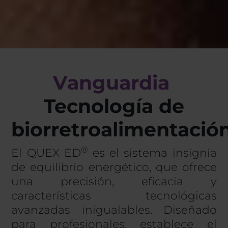
V
a
n
g
u
a
r
d
i
a
Tecnología de
biorretroalimentació
®
El QUEX ED
es el sistema insignia
de equilibrio energético, que ofrece
una precisión, eficacia y
características tecnológicas
avanzadas inigualables. Diseñado
para profesionales, establece el