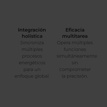
sutiles cambios energéticos del
cuerpo, optimiza la
autorregulación, la relajación y
el equilibrio energético general.
Integración
Eficacia
holística
multitarea
Sincroniza
Opera múltiples
múltiples
funciones
procesos
simultáneamente
energéticos
sin
para un
comprometer
enfoque global.
la precisión.