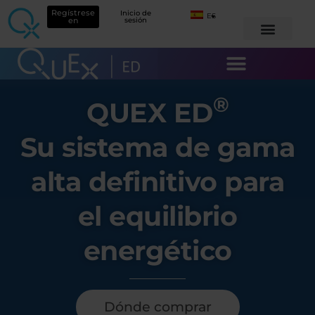
Regístrese
Inicio de
ES
en
sesión
®
QUEX ED
Su sistema de gama
alta definitivo para
el equilibrio
energético
Dónde comprar