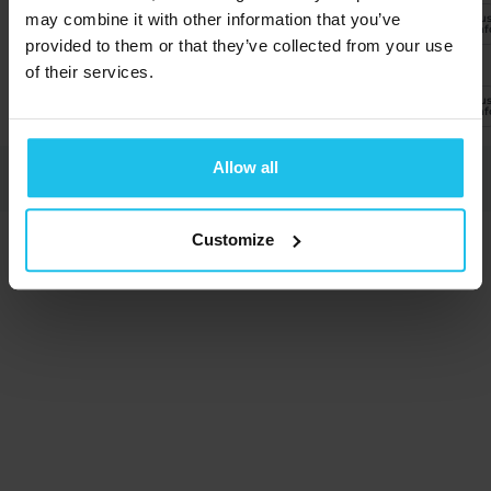
juste pour tester qxapp news du site qxworld
may combine it with other information that you’ve
Plu
d'inf
provided to them or that they’ve collected from your use
of their services.
11 juillet 2025 |
Test de QX APP NEWS
: c'est
juste pour tester qxapp news du site qxworld
Plu
d'inf
Allow all
Customize