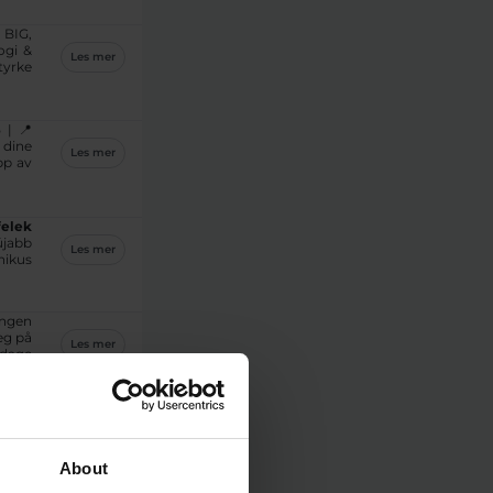
:
BIG,
ogi &
Les mer
tyrke
 | 📍
 dine
Les mer
pp av
felek
újabb
Les mer
ikus
engen
eg på
Les mer
pdage
heter
Les mer
About