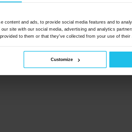
11. juli 2025
Test av QX APP NEWS
: det er bare for å teste qxapp ny
fra qxworld nettsted
e content and ads, to provide social media features and to analy
 our site with our social media, advertising and analytics partn
 provided to them or that they’ve collected from your use of their
Customize