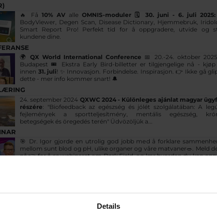
R)
🔥 Få
10% AV
alle
OMNIS-moduler 🗓 30. juni - 6. juli 2025
BodyViewer, Degen Scan, Disease Dictionary, Hjemmebruk, Iridol
Smart Report Pro! Perfekt tid for å oppgradere, utvide og s
kundene dine.
FERANSE
🌍
QX World International Conference
📅 20.-24. oktober 2025
Budapest 🎟️ Ekstra Early Bird-billetter er tilgjengelige nå - kjøp
innen
31. juli
! ✨ Innovasjon. Forbindelse. Inspirasjon. 👉 Ikke gå gli
dette - mer info kommer snart! 🔔
LÆRING
24. september 2024
QXWC 2024 - Különleges ajánlat magyar ügy
részére
: "Biofeedback az egészség és jólét szolgálatában: A leg
fejlemények a sportteljesítmény, mentális egészség, krón
betegségek és öregedés terén" Üdvözöljük a...
INAR
🎯 Dr. Igor gjorde en utrolig god jobb med å forklare sammenh
mellom sunt blod og pH, ulike organer og våre matvaner🥗. Meld d
nå 👉 for å se webinaret om Dark Field, og lær hvordan du kan op
disse mønstrene.
11. juli 2025
Test av QX APP NEWS
: det er bare for å teste qxapp ny
fra qxworld nettsted
Details