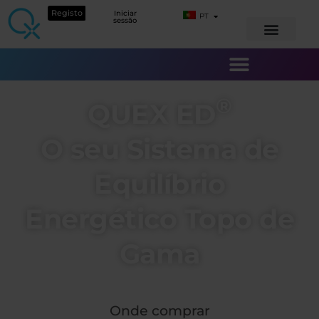
Registo
Iniciar
PT
sessão
®
QUEX ED
O seu Sistema de
Equilíbrio
Energético Topo de
Gama
Onde comprar