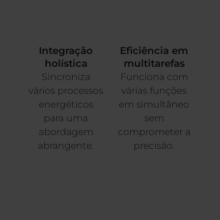
corpo, optimiza a
autorregulação, o relaxamento e
o equilíbrio energético geral.
Integração
Eficiência em
holística
multitarefas
Sincroniza
Funciona com
vários processos
várias funções
energéticos
em simultâneo
para uma
sem
abordagem
comprometer a
abrangente.
precisão.