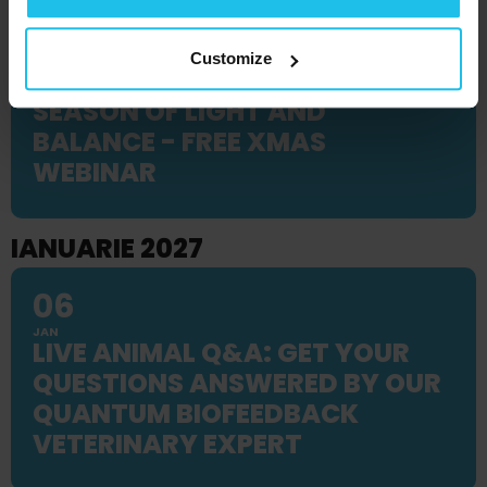
16
Customize
DEC
SEASON OF LIGHT AND
BALANCE - FREE XMAS
WEBINAR
IANUARIE 2027
06
JAN
LIVE ANIMAL Q&A: GET YOUR
QUESTIONS ANSWERED BY OUR
QUANTUM BIOFEEDBACK
VETERINARY EXPERT