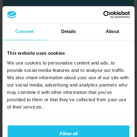
25
NOV
Consent
Details
About
URINARY TRACT DISORDERS IN
SMALL ANIMALS: CAUSES,
SUPPORT, AND BIOFEEDBACK
This website uses cookies
APPROACHES
We use cookies to personalise content and ads, to
provide social media features and to analyse our traffic.
We also share information about your use of our site with
DECEMBRIE 2026
our social media, advertising and analytics partners who
may combine it with other information that you’ve
09
provided to them or that they’ve collected from your use
DEC
of their services.
THE IMPORTANCE OF BI FACE
ANALYSIS WITH THE QUEX ED/S
DEVICE
Allow all