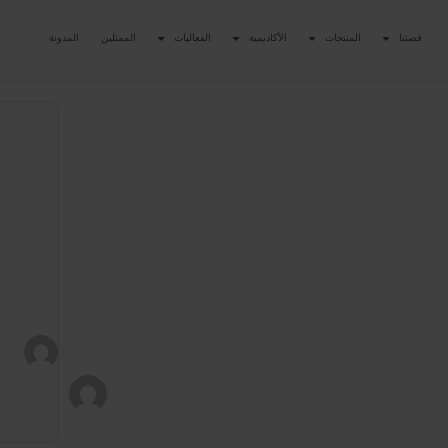
قصتنا
المنتجات
الأكاديمية
الفعاليات
الممثلين
المدونة
بي والتجميد
أكاديمية كيو إكس وورلد هيلث أكاديمي