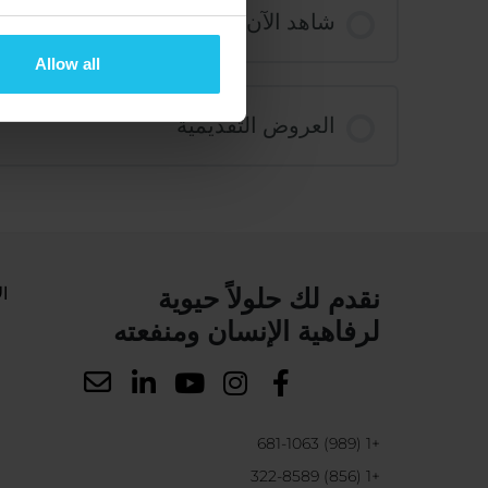
شاهد الآن
Allow all
العروض التقديمية
نقدم لك حلولاً حيوية
ال
لرفاهية الإنسان ومنفعته
+1 (989) 681-1063
+1 (856) 322-8589