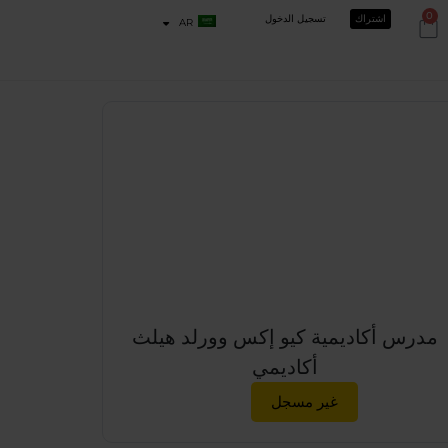
0
اشتراك
تسجيل الدخول
AR
مدرس
أكاديمية كيو إكس وورلد هيلث
أكاديمي
غير مسجل