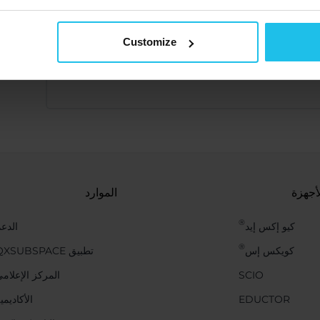
Customize
أجهزة
الموارد
®
كيو إكس إيد
الدع
®
كويكس إس
تطبيق QXSUBSPACE
SCIO
المركز الإعلام
EDUCTOR
الأكاديمي