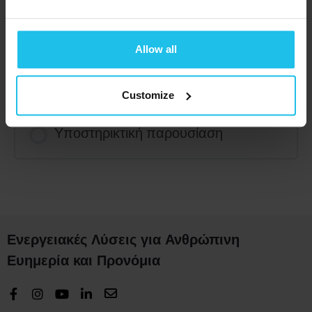
Μάθημα Περιεχόμενο
Allow all
Παρακολουθήστε τώρα
Customize
Υποστηρικτική παρουσίαση
Ενεργειακές Λύσεις για Ανθρώπινη
Ευημερία και Προνόμια