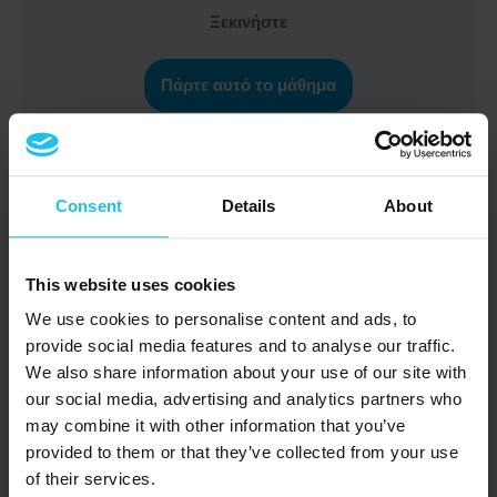
Ξεκινήστε
Πάρτε αυτό το μάθημα
Consent
Details
About
Ανακαλύψτε νέες προσεγγίσεις για τη
διαχείριση των Διαταραχών Ελλειμματικής
Προσοχής μέσω μεθόδων βιοανάδρασης που
This website uses cookies
ενισχύουν την εστίαση και μειώνουν τα
We use cookies to personalise content and ads, to
συμπτώματα. Εξερευνήστε τεχνικές για τη
provide social media features and to analyse our traffic.
We also share information about your use of our site with
βελτίωση της συγκέντρωσης, τη μείωση της
our social media, advertising and analytics partners who
υπερκινητικότητας και τη διαχείριση των
may combine it with other information that you’ve
προκλήσεων συμπεριφοράς.
provided to them or that they’ve collected from your use
of their services.