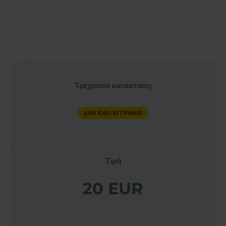
Εκπαιδευτής
QX ΠΑΓΚΌΣΜΙΑ
Τρέχουσα κατάσταση
ΑΚΑΔΗΜΊΑ ΥΓΕΊΑΣ
ΔΕΝ ΕΓΓΡΑΦΕΤΑΙ
ΔΕΝ ΈΧΕΙ ΕΓΓΡΑΦΕΊ
Τιμή
20 EUR