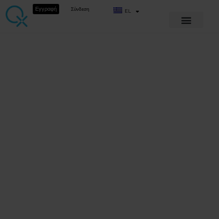
Εγγραφή
Σύνδεση
EL
ΠΈΡΑ ΑΠΌ ΤΙΣ ΒΑΣΙΚΈΣ ΛΕΙΤΟΥΡΓΊΕΣ
Κατανόηση της
ΔΕΠ-Υ, της ΔΕΠΥ
και της HD:
Στρατηγικές για
αποτελεσματική