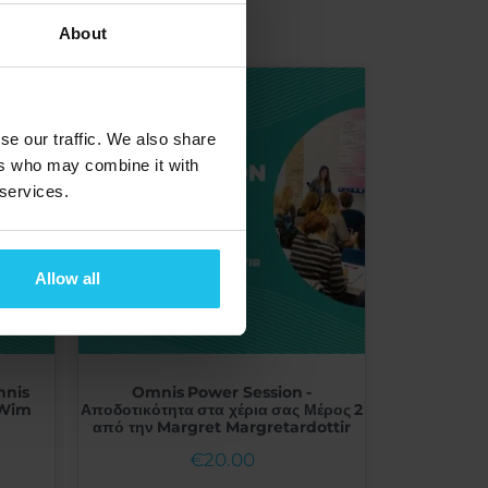
About
se our traffic. We also share
ers who may combine it with
 services.
Allow all
mnis
Omnis Power Session -
 Wim
Αποδοτικότητα στα χέρια σας Μέρος 2
από την Margret Margretardottir
€
20.00