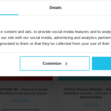
Details
e content and ads, to provide social media features and to analy
 our site with our social media, advertising and analytics partn
 provided to them or that they’ve collected from your use of their
Customize
MIND #2 - Αρμονική ζεύξη:
Omnis Power Session - O
λευθερώνεται μια νέα μήτρα
Sessions εύκολα - από τον
Verschelden
€
20.00
€
20.00