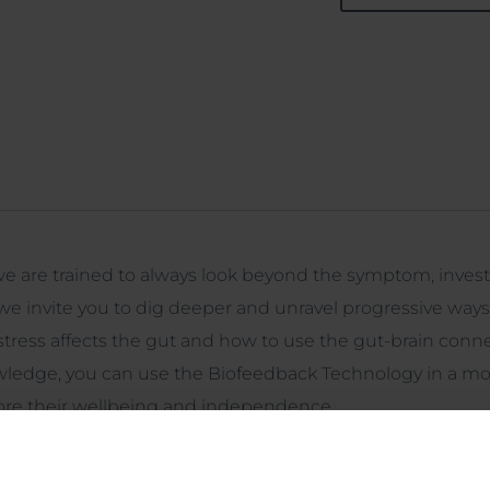
we are trained to always look beyond the symptom, invest
 we invite you to dig deeper and unravel progressive ways t
w stress affects the gut and how to use the gut-brain connec
owledge, you can use the Biofeedback Technology in a mo
store their wellbeing and independence.