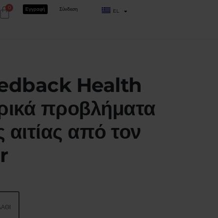
0
Εγγραφή
Σύνδεση
EL
eedback Health
ρικά προβλήματα
ς αιτίας από τον
r
ΆΘΙ