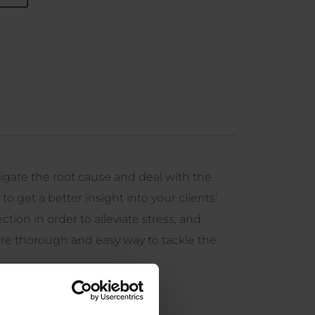
igate the root cause and deal with the
o get a better insight into your clients’
tion in order to alleviate stress, and
re thorough and easy way to tackle the