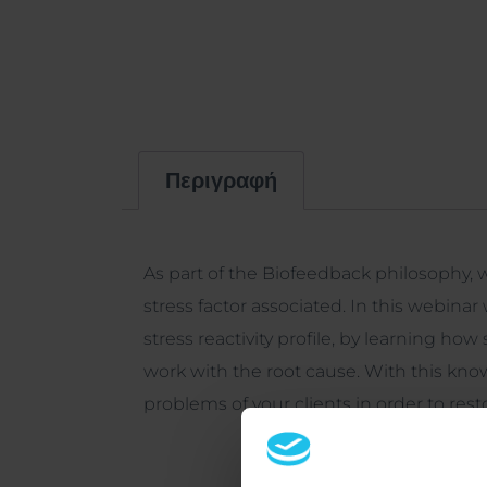
Περιγραφή
Περιγραφή
As part of the Biofeedback philosophy, 
stress factor associated. In this webinar
stress reactivity profile, by learning ho
work with the root cause. With this kn
problems of your clients in order to re