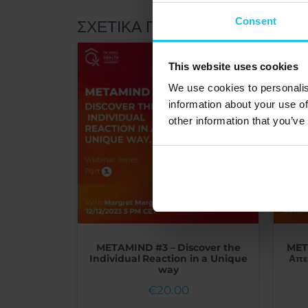
Consent
ΣΧΕΤΙΚΆ ΠΡΟΪΌΝΤΑ
This website uses cookies
We use cookies to personalis
information about your use of
other information that you’ve
METAMIND #3 – Discover the
META
Individual Reaction in a Unique
Απε
way
€
20.00