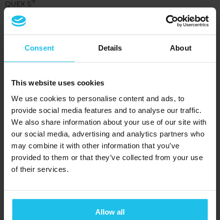
®
QUEX S
SCIO
EDUCTOR
Consent
Details
About
Πόροι
This website uses cookies
Υποστήριξη
We use cookies to personalise content and ads, to
QXSUBSPACE APP
provide social media features and to analyse our traffic.
We also share information about your use of our site with
Κέντρο Μέσων Ενημέρωσης
our social media, advertising and analytics partners who
Ακαδημία
may combine it with other information that you’ve
provided to them or that they’ve collected from your use
QX Εκδηλώσεις
of their services.
Blog
Subscribe to our newsletter
Allow all