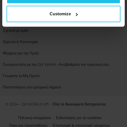
Εταιρία
Customize
Επικοινωνία
Σχετικά με εμάς
Έρευνα & Καινοτομία
Μέριμνα για την Υγεία
Συνεργαστείτε με την QX World - Αναβαθμίστε την πρακτική σας
Γνωρίστε το Μη Ορατό
Πιστοποιήσεις και εμπορικά σήματα
© 2024 - QX WORLD Kft. - Όλα τα δικαιώματα διατηρούνται.
Πολιτική απορρήτου
Ειδοποίηση για τα cookies
Όροι και προϋποθέσεις
Επιστροφή & επιστροφή χρημάτων