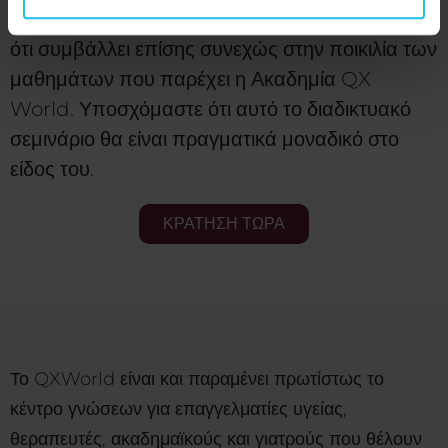
συσκευών QX World, για να μην αναφέρουμε
ότι συμβάλλει επίσης συνεχώς στην ποικιλία των
μαθημάτων που παρέχει η Ακαδημία QX
World. Υποσχόμαστε ότι αυτό το διαδικτυακό
σεμινάριο θα είναι πραγματικά μοναδικό στο
είδος του.
ΚΡΑΤΗΣΗ ΤΩΡΑ
Το QXWorld είναι και παραμένει πρωτίστως το
κέντρο γνώσεων για επαγγελματίες υγείας,
θεραπευτές, ακαδημαϊκούς και γιατρούς που θέλουν