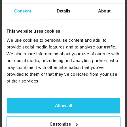
παρακολουθήσετε τις ηχογραφήσεις του
Consent
Details
About
σεμιναρίου στο δικό σας ρυθμό!
ΚΡΑΤΗΣΗ ΤΩΡΑ
This website uses cookies
We use cookies to personalise content and ads, to
provide social media features and to analyse our traffic.
We also share information about your use of our site with
Σχετικά με τον καθηγητή Desiré
our social media, advertising and analytics partners who
Dubounet
may combine it with other information that you’ve
provided to them or that they’ve collected from your use
Ο μοναδικός Desiré Dubounet είναι ο
of their services.
εφευρέτης των συσκευών βιοανάδρασης και της
εναλλακτικής ιατρικής, ο οποίος πιστεύει στη
Allow all
σχέση μεταξύ ενός υγιούς μυαλού και ενός
υγιούς σώματος. Το μοναδικό της όραμα είναι
αυτό που κατέστησε δυνατή τη δημιουργία των
Customize