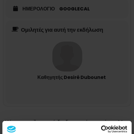
ΗΜΕΡΟΛΌΓΙΟ
GOOGLECAL
Ομιλητές για αυτή την εκδήλωση
Καθηγητής Desiré Dubounet
Χάσατε το ζωντανό διαδικτυακό σεμινάριο; Μην
ανησυχείτε, με το εισιτήριό σας
μπορείτε να