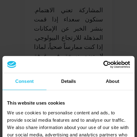
المشاركة تعني الاهتمام.
سنكون سعداء إذا قمت
بنشر الخبر عن الإمكانات
المذهلة للارتجاع البيولوجي.
إذا كنت ممارساً صحياً، لماذا
لا تضع نسخة في غرفة
الانتظار الخاصة بك؟
اطلب
نسخك المطبوعة
وسنكون
Consent
Details
About
سعداء بإرسالها بالبريد إلى
عيادتك مقابل رسوم طباعة
بسيطة.
This website uses cookies
We use cookies to personalise content and ads, to
هل لديك أسئلة أو ترغب
provide social media features and to analyse our traffic.
في المساهمة؟
We also share information about your use of our site with
our social media, advertising and analytics partners who