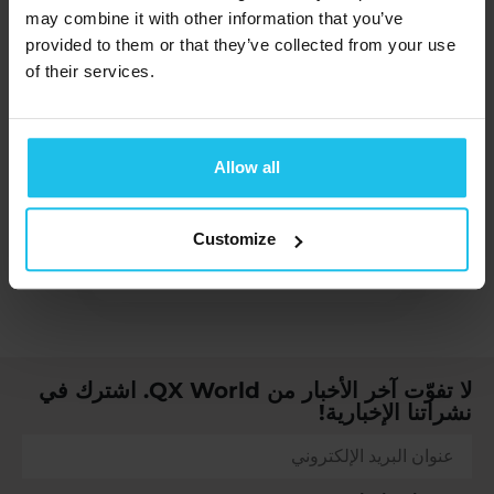
سواء كانت لديك أسئلة أو
may combine it with other information that you’ve
تعليقات أو ترغب في
provided to them or that they’ve collected from your use
of their services.
المساهمة في الإصدار
التالي، يمكنك دائمًا
تواصل
معنا
معنا وسنعاود الاتصال
Allow all
بك قريبًا.
نُشر على
نوفمبر 12، 2024
Customize
لا تفوّت آخر الأخبار من QX World. اشترك في
نشراتنا الإخبارية!