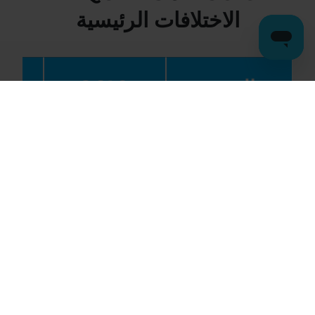
الاختلافات الرئيسية
الميزة
SCIO
نطاق التردد
1-25.000.000 هرتز
رقاقة مخصصة
لا يوجد
تخطيط 
دقة التردد
قياسي
سرعة المعالجة
أبطأ
ت
الامتثال التنظيمي
عفا عليها الزمن
موا