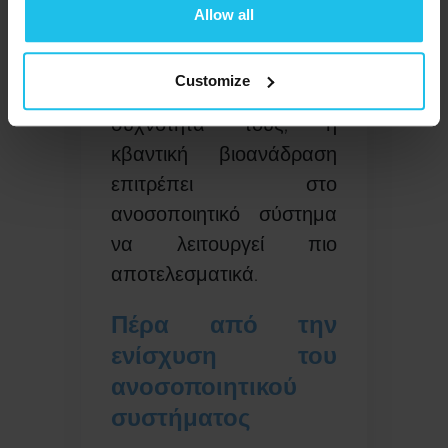
επανεκπαίδευση
τα
Allow all
κύτταρα που βρίσκονται
εκτός ισορροπίας να
Customize
υιοθετήσουν τη βέλτιστη
συχνότητά τους, η
κβαντική βιοανάδραση
επιτρέπει στο
ανοσοποιητικό σύστημα
να λειτουργεί πιο
αποτελεσματικά.
Πέρα από την
ενίσχυση του
ανοσοποιητικού
συστήματος