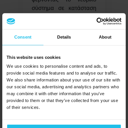
σύστημα σε κατάσταση
ισορροπίας, ώστε να
μειωθεί η αντίδραση του
οργανισμού στο στρες.
Consent
Details
About
4. Αποκατάσταση της
ενεργειακής ροής
This website uses cookies
We use cookies to personalise content and ads, to
Μόλις εντοπιστούν τα
provide social media features and to analyse our traffic.
προβλήματα, η συσκευή
We also share information about your use of our site with
κβαντικής βιοανάδρασης
our social media, advertising and analytics partners who
may combine it with other information that you’ve
μπορεί επίσης να
provided to them or that they’ve collected from your use
βοηθήσει στην
of their services.
αποκατάσταση της
ενεργειακής ροής. Με