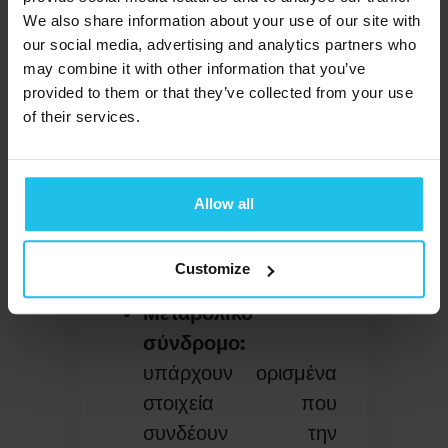
φλεγμονή.
We also share information about your use of our site with
Οστεοπόρωση:
η
our social media, advertising and analytics partners who
may combine it with other information that you’ve
περιοδοντική οστική
provided to them or that they’ve collected from your use
απώλεια έχει
of their services.
συνδεθεί με την
οστεοπόρωση, μια
κατάσταση που
Allow all
χαρακτηρίζεται από
εξασθενημένα και
Customize
εύθραυστα οστά.
Μεταβολικό
σύνδρομο:
υπάρχουν ορισμένα
στοιχεία που
συνδέουν την