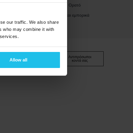
Γνωρίστε το Μη Ορατό
Πιστοποιήσεις και εμπορικά
σήματα
se our traffic. We also share
ers who may combine it with
 services.
προϋποθέσεις
Αντιπρόσωποι
Allow all
κοντά σας
mpressum