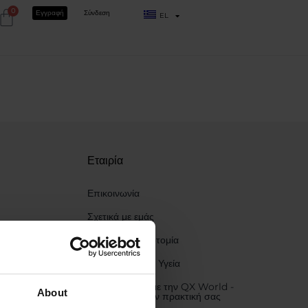
0
Εγγραφή
Σύνδεση
EL
Εταιρία
Επικοινωνία
Σχετικά με εμάς
Έρευνα & Καινοτομία
Μέριμνα για την Υγεία
Συνεργαστείτε με την QX World -
About
Αναβαθμίστε την πρακτική σας