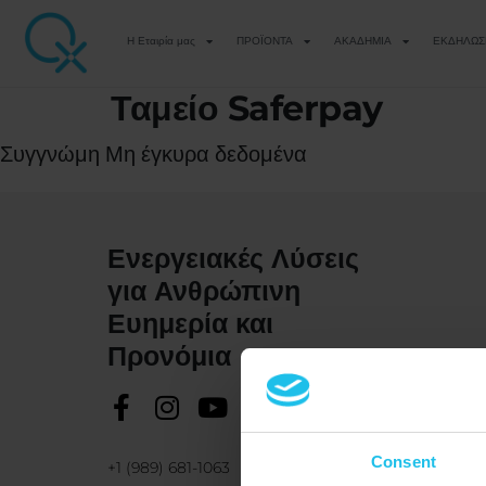
Η Εταιρία μας
ΠΡΟΪΟΝΤΑ
ΑΚΑΔΗΜΙΑ
ΕΚΔΗΛΩΣ
Ταμείο Saferpay
Συγγνώμη Μη έγκυρα δεδομένα
Ενεργειακές Λύσεις
για Ανθρώπινη
Ευημερία και
Προνόμια
Consent
+1 (989) 681-1063