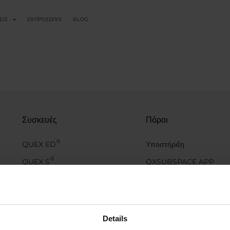
ΕΙΣ
ΕΚΠΡΌΣΩΠΟΙ
BLOG
Συσκευές
Πόροι
®
QUEX ED
Υποστήριξη
®
QUEX S
QXSUBSPACE APP
SCIO
Κέντρο Μέσων
Ενημέρωσης
EDUCTOR
Ακαδημία
Details
QX Εκδηλώσεις