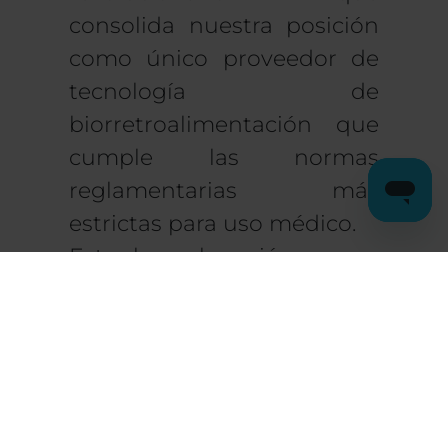
consolida nuestra posición
como único proveedor de
tecnología de
biorretroalimentación que
cumple las normas
reglamentarias más
estrictas para uso médico.
Esta homologación no es
sólo una certificación; es
una
testimonio de años de
investigación, innovación
y riguroso cumplimiento
de la normativa mundial