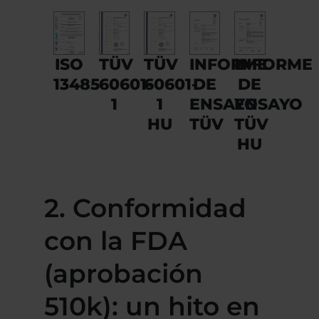
TÜV
TÜV
INFORME
INFORME
ISO
60601-
60601-
DE
DE
13485
1
1
ENSAYO
ENSAYO
HU
TÜV
TÜV
HU
2. Conformidad
con la FDA
(aprobación
510k): un hito en