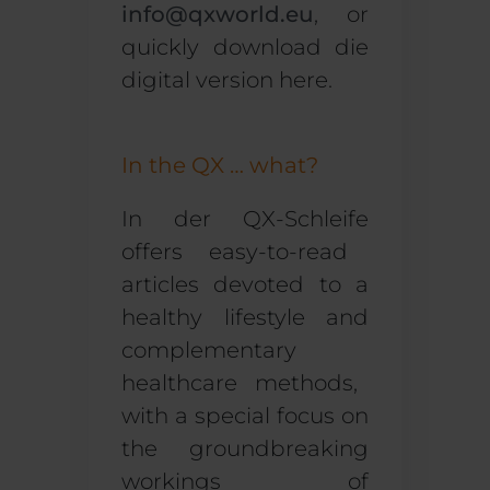
info@qxworld.eu
, or
quickly
download
die
digital version here.
In the QX … what?
In der QX-Schleife
offers
easy-to-read
articles
devoted to
a
healthy lifestyle and
complementary
health
care methods
,
with a special focus on
the
groundbreaking
workings of