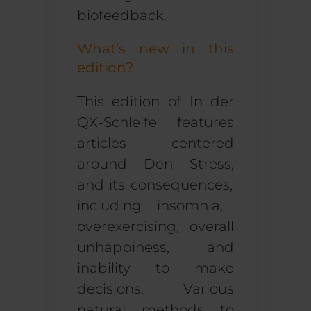
biofeedback.
What’s new in this
edition?
This
edition of
In der
QX-Schleife
features
articles centered
around
Den Stress,
and its consequences,
including insomnia,
over
exercis
ing
, overall
unhappiness, and
inability to make
decisions
.
V
arious
natural methods to