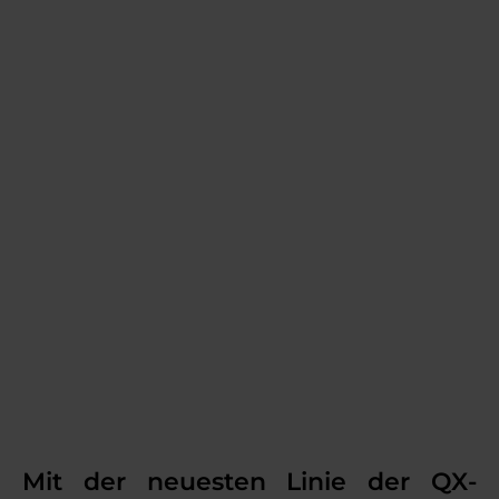
Gesundheit ist
eine
Entscheidung,
und wir haben
sie zu Ihrer
gemacht!
Mit der neuesten Linie der QX-