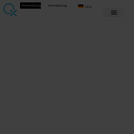
Anmeldung
Anmeldung
DE
Lernen Sie die
hochmodernen
Biofeedback-Geräte von
QX World kennen!