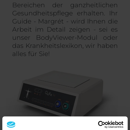
Bereichen der ganzheitlichen
Gesundheitspflege erhalten. Ihr
Guide - Margrét - wird Ihnen die
Arbeit im Detail zeigen - sei es
unser BodyViewer-Modul oder
das Krankheitslexikon, wir haben
alles für Sie!