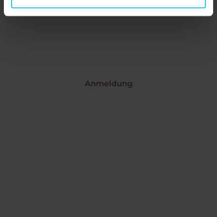
bieten hat!
Buchen Sie Ihre kostenlose,
interaktive Online-Demositzung!
Anmeldung