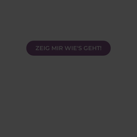
Melden Sie sich für eine kostenlose
digitale Demositzung an und tauchen
Sie ein in eine ganz neue Welt der
ganzheitlichen Heilung mit Margrét
Margrétardóttir!
ZEIG MIR WIE'S GEHT!