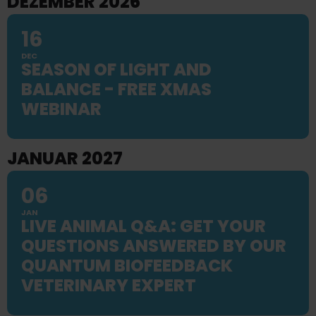
DEZEMBER 2026
16
DEC
SEASON OF LIGHT AND
BALANCE - FREE XMAS
WEBINAR
JANUAR 2027
06
JAN
LIVE ANIMAL Q&A: GET YOUR
QUESTIONS ANSWERED BY OUR
QUANTUM BIOFEEDBACK
VETERINARY EXPERT