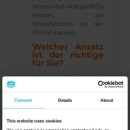
Stressreaktivitätsprofil
So
können Sie
Stressfaktoren an der
Wurzel packen.
Welcher Ansatz
ist der richtige
für Sie?
Die Entscheidung
zwischen
Neurofeedback und
Consent
Details
About
Quanten-Biofeedback
hängt letztlich von Ihren
spezifischen
This website uses cookies
Bedürfnissen und Zielen