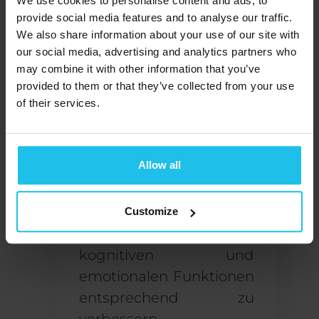
We use cookies to personalise content and ads, to
provide social media features and to analyse our traffic.
ab. Wenn Sie mit einem
We also share information about your use of our site with
Problem zu kämpfen
our social media, advertising and analytics partners who
haben
spezifische
may combine it with other information that you’ve
psychische
provided to them or that they’ve collected from your use
of their services.
Erkrankung
kann
Neurofeedback der
richtige Ansatz für Sie
Allow all
sein. Es kann Ihnen
helfen, die
Gehirnaktivität zu
Customize
regulieren und Ihre
kognitiven und
emotionalen Funktionen
entsprechend zu