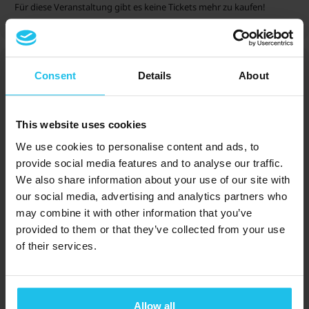
Für diese Veranstaltung gibt es keine Tickets mehr zu kaufen!
Referenten für diese Veranstaltung
Consent
Details
About
This website uses cookies
We use cookies to personalise content and ads, to
provide social media features and to analyse our traffic.
Margrét Margrétardottir
We also share information about your use of our site with
our social media, advertising and analytics partners who
may combine it with other information that you’ve
provided to them or that they’ve collected from your use
of their services.
Silky Polifka
Allow all