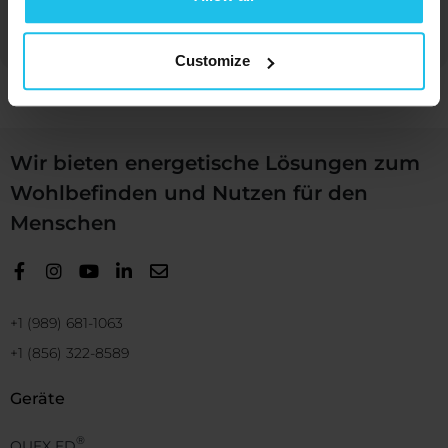
Customize
Wir bieten energetische Lösungen zum
Wohlbefinden und Nutzen für den
Menschen
+1 (989) 681-1063
+1 (856) 322-8589
Geräte
®
QUEX ED