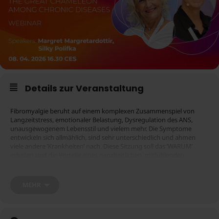
Details zur Veranstaltung
Fibromyalgie beruht auf einem komplexen Zusammenspiel von
Langzeitstress, emotionaler Belastung, Dysregulation des ANS,
unausgewogenem Lebensstil und vielem mehr. Die Symptome
entwickeln sich allmählich, sind sehr unterschiedlich und ahmen
viele andere ’Krankheiten’ nach. Diese Sitzung soll das ’WARUM’
erhellen und die Vorteile eines ganzheitlichen, mitfühlenden
Ansatzes aufzeigen.
MEHR
Bitte beachten Sie, dass Sie ein registriertes Zoom-Konto haben
müssen, um an diesem Webinar teilnehmen zu können. Sie können
sich registrieren
. Bitte beachten Sie außerdem, dass die
hier
Registrierung für das Webinar 30 Minuten vor dem geplanten