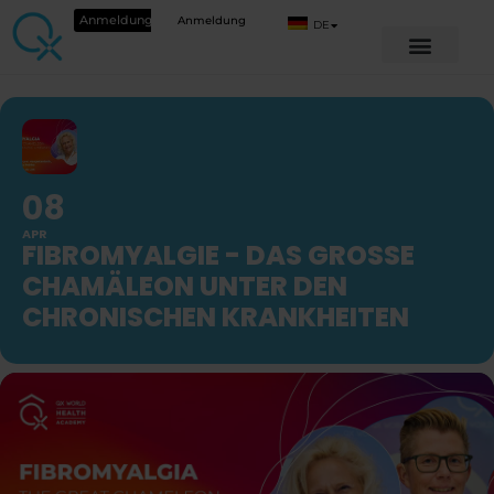
Anmeldung
Anmeldung
DE
08
APR
FIBROMYALGIE - DAS GROSSE C
HAMÄLEON UNTER DEN C
HRONISCHEN KRANKHEITEN