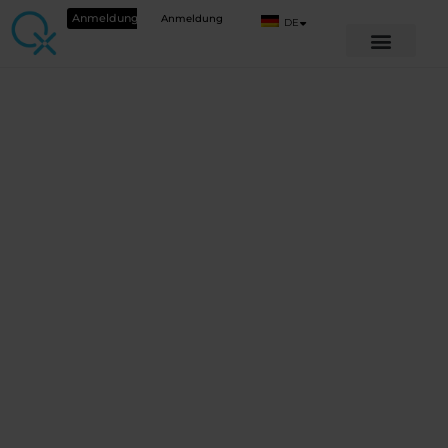
Anmeldung
Anmeldung
DE
GRUNDBILDUNG
,
BASIC NAVIGATION
,
FREIE KURSE
Leitfaden für
Fortgeschrittene
- Live Q&A
Webinar