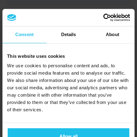
Sie sind gespannt auf den Inhalt des
Intermediate Guide, haben aber noch
Fragen?
Consent
Details
About
Nehmen Sie mit Susan Harms und
This website uses cookies
Margret Margretardottir an einem
We use cookies to personalise content and ads, to
KOSTENLOSEN Online-Webinar mit
provide social media features and to analyse our traffic.
Fragen und Antworten teil! Tauschen Sie
We also share information about your use of our site with
our social media, advertising and analytics partners who
Ihre Fragen aus, verbessern Sie Ihr
may combine it with other information that you’ve
Verständnis und vertiefen Sie Ihr Wissen.
provided to them or that they’ve collected from your use
of their services.
Kurs Inhalt
Allow all