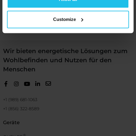
Watch now
Customize
Wir bieten energetische Lösungen zum
Wohlbefinden und Nutzen für den
Menschen
+1 (989) 681-1063
+1 (856) 322-8589
Geräte
®