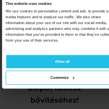
This website uses cookies
We use cookies to personalise content and ads, to provide s
Fedezze fel a
media features and to analyse our traffic. We also share
information about your use of our site with our social media,
Quantum
advertising and analytics partners who may combine it with o
information that you’ve provided to them or that they’ve colle
Biofeedback világát,
from your use of their services.
találkozzon
szakmabeliekkel, és
Allow all
szerezzen stabil
Customize
alapot tudása
bővítéséhez!