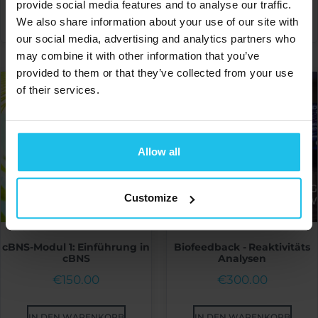
provide social media features and to analyse our traffic.
IN DEN WARENKORB
We also share information about your use of our site with
our social media, advertising and analytics partners who
may combine it with other information that you’ve
provided to them or that they’ve collected from your use
of their services.
Allow all
Customize
cBNS-Modul 1: Einführung in
Biofeedback - Reaktivitäts
cBNS
Analysen
€
150.00
€
300.00
IN DEN WARENKORB
IN DEN WARENKORB