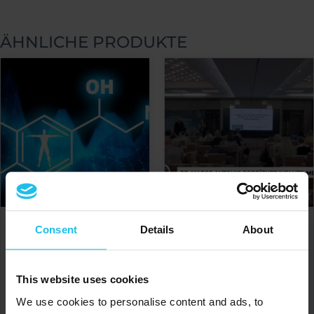
ÄHNLICHE PRODUKTE
Consent
Details
About
Förderung von gesundem
Erkrankungen des
Bioterrain
limbischen Systems:
Energetische und QX-
€
150.00
Behandlung
This website uses cookies
€
150.00
IN DEN WARENKORB
We use cookies to personalise content and ads, to