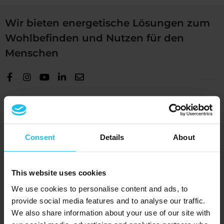
Wir bieten energetische Lösungen zum
Wohlbefinden und Nutzen für den
Menschen
+1 (989) 681-1063
+1 (856) 322-8589
Consent
Details
About
Geräte
®
QUEX ED
This website uses cookies
®
QUEX S
We use cookies to personalise content and ads, to
SCIO
provide social media features and to analyse our traffic.
We also share information about your use of our site with
EDUCTOR