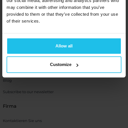
our social media, advertising and analytics partners who
may combine it with other information that you’ve
Informationen
provided to them or that they’ve collected from your use
of their services.
Hilfe
QXSUBSPACE APP
Allow all
Medien Center
Akademie
Customize
QX Events
Blog
Subscribe to our newsletter
Firma
Kontaktieren Sie uns