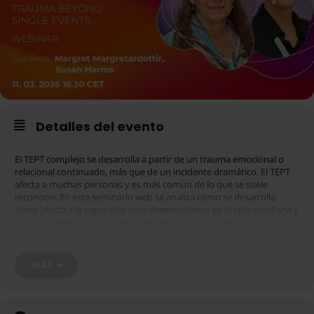
Detalles del evento
El TEPT complejo se desarrolla a partir de un trauma emocional o
relacional continuado, más que de un incidente dramático. El TEPT
afecta a muchas personas y es más común de lo que se suele
reconocer. En este seminario web se analiza cómo se desarrolla,
cómo afecta a la capacidad para desenvolverse en la vida cotidiana y
cómo pueden ayudar las sesiones de biorretroalimentación.
Tenga en cuenta que para participar en este seminario web deberá
MÁS
tener una cuenta de Zoom registrada. Puede registrarse en
.
aquí
Además, tenga en cuenta que la inscripción al seminario web se
interrumpirá 30 minutos antes del inicio previsto.