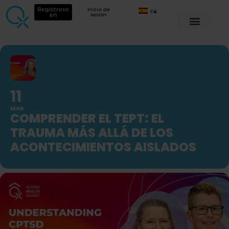
Regístrese
Inicio de
ES
en
sesión
11
MAR
COMPRENDER EL TEPT: EL
TRAUMA MÁS ALLÁ DE LOS
ACONTECIMIENTOS AISLADOS