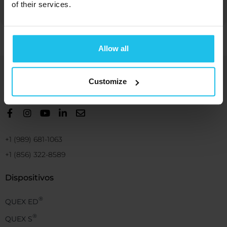
of their services.
Allow all
Aportamos soluciones energéticas para
Customize
el bienestar y beneficio humano
+1 (989) 681-1063
+1 (856) 322-8589
Dispositivos
®
QUEX ED
®
QUEX S