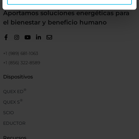
Aportamos soluciones energéticas para
el bienestar y beneficio humano
+1 (989) 681-1063
+1 (856) 322-8589
Dispositivos
®
QUEX ED
®
QUEX S
SCIO
EDUCTOR
Recursos