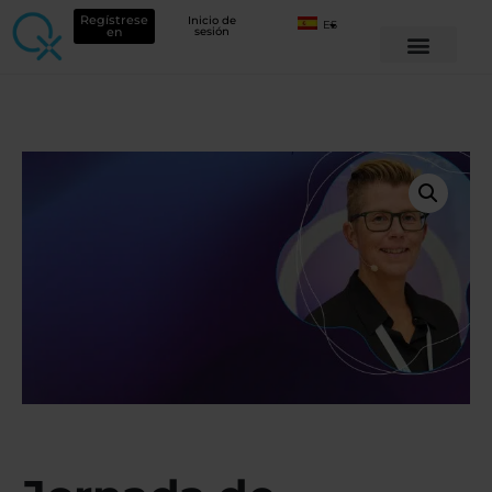
Regístrese
Inicio de
ES
en
sesión