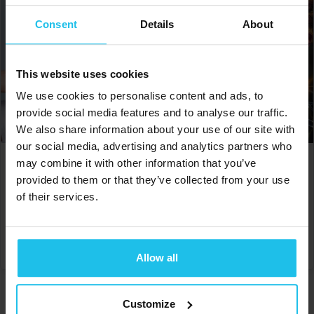
Consent
Details
About
This website uses cookies
We use cookies to personalise content and ads, to
provide social media features and to analyse our traffic.
We also share information about your use of our site with
our social media, advertising and analytics partners who
may combine it with other information that you’ve
Conexiones dentales y
Terapia holística de
holísticas Parte 2
diferentes enfermedades
provided to them or that they’ve collected from your use
of their services.
€
60.00
€
150.00
AÑADIR A LA CESTA
AÑADIR AL CARRITO
Allow all
Customize