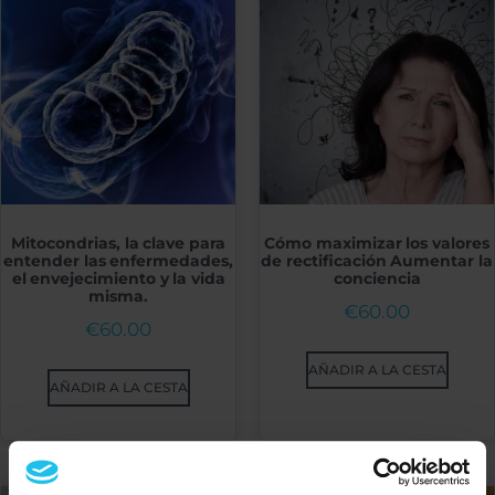
Mitocondrias, la clave para
Cómo maximizar los valores
entender las enfermedades,
de rectificación Aumentar la
el envejecimiento y la vida
conciencia
misma.
€
60.00
€
60.00
AÑADIR A LA CESTA
AÑADIR A LA CESTA