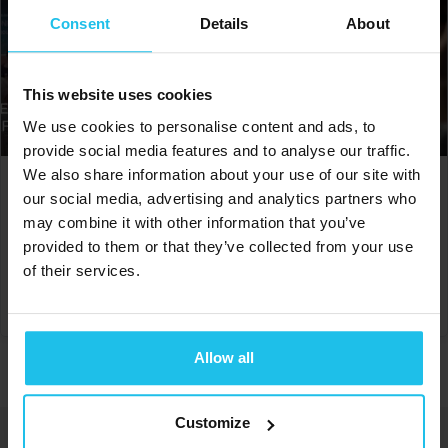
Consent
Details
About
This website uses cookies
We use cookies to personalise content and ads, to
provide social media features and to analyse our traffic.
We also share information about your use of our site with
Biofeedback reaktivitás
Függőség gyógyítása a
our social media, advertising and analytics partners who
vizsgálata
biofeedback el
may combine it with other information that you’ve
€
300.00
€
150.00
provided to them or that they’ve collected from your use
of their services.
KOSÁRBA TESZEM
KOSÁRBA TESZEM
Allow all
Customize
Energetikai megoldásokat kínálunk az