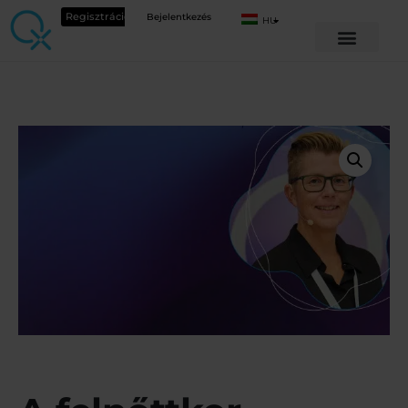
Regisztráció
Bejelentkezés
HU