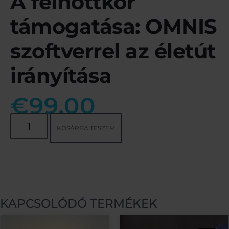
A felnőttkor
támogatása: OMNIS
szoftverrel az életút
irányítása
€
99.00
KOSÁRBA TESZEM
KAPCSOLÓDÓ TERMÉKEK