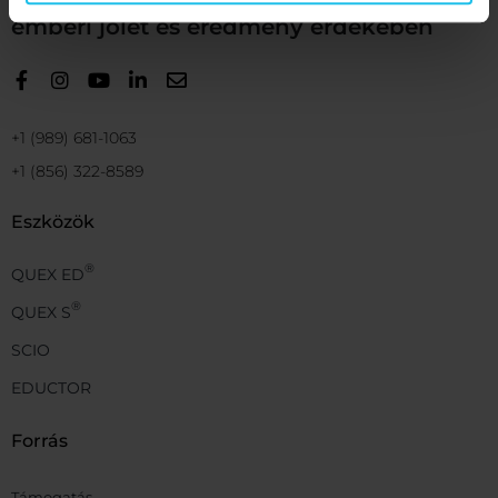
emberi jólét és eredmény érdekében
+1 (989) 681-1063
+1 (856) 322-8589
Eszközök
®
QUEX ED
®
QUEX S
SCIO
EDUCTOR
Forrás
Támogatás