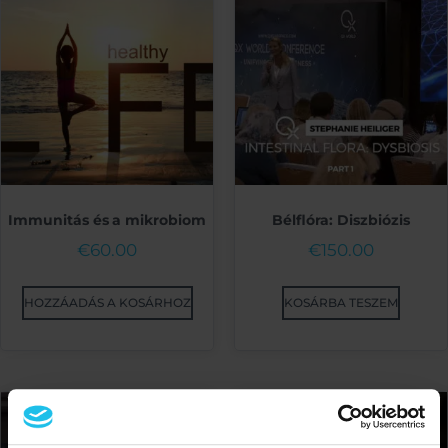
Immunitás és a mikrobiom
Bélflóra: Diszbiózis
€
60.00
€
150.00
HOZZÁADÁS A KOSÁRHOZ
KOSÁRBA TESZEM