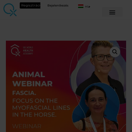
Regisztráció
Bejelentkezés
HU