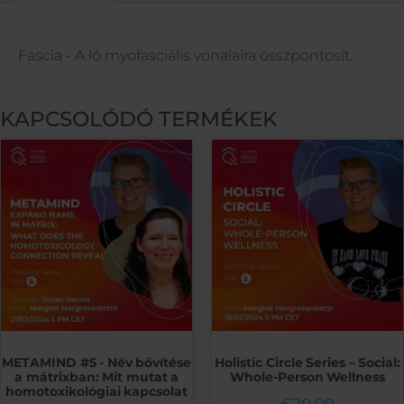
Leírás
Fascia - A ló myofasciális vonalaira összpontosít.
KAPCSOLÓDÓ TERMÉKEK
METAMIND #5 - Név bővítése
Holistic Circle Series – Social:
a mátrixban: Mit mutat a
Whole-Person Wellness
homotoxikológiai kapcsolat
€
20.00