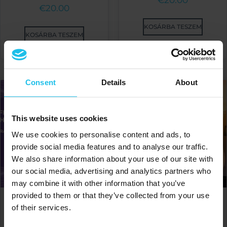
€
20.00
KOSÁRBA TESZEM
KOSÁRBA TESZEM
Consent
Details
About
This website uses cookies
We use cookies to personalise content and ads, to
provide social media features and to analyse our traffic.
We also share information about your use of our site with
our social media, advertising and analytics partners who
may combine it with other information that you’ve
provided to them or that they’ve collected from your use
Legyen Biofeedback
Be a Biofeedback Health
of their services.
Egészségügyi Hős - Minden
Hero – What can you do?
az alacsony fokú
When working with known