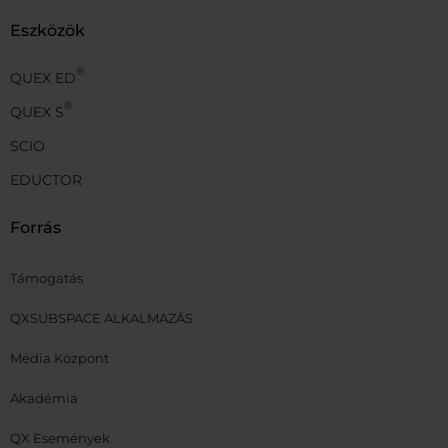
Eszközök
®
QUEX ED
®
QUEX S
SCIO
EDUCTOR
Forrás
Támogatás
QXSUBSPACE ALKALMAZÁS
Média Központ
Akadémia
QX Események