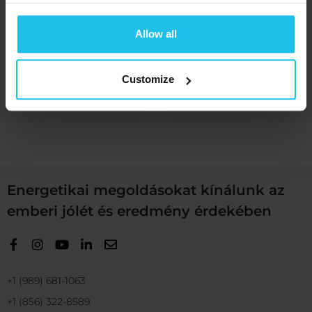
gyulladásról Faith Nelson
allergies & investigating
által
potential sensitivities! by
Margret Magretardottir
Allow all
€
20.00
€
20.00
KOSÁRBA TESZEM
Customize
KOSÁRBA TESZEM
Energetikai megoldásokat kínálunk az
emberi jólét és eredmény érdekében
+1 (989) 681-1063
+1 (856) 322-8589