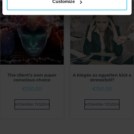
Customize
The client’s own super
A kiégés az egyetlen kiút a
conscious choice
stresszből?
€
150.00
€
150.00
KOSÁRBA TESZEM
KOSÁRBA TESZEM