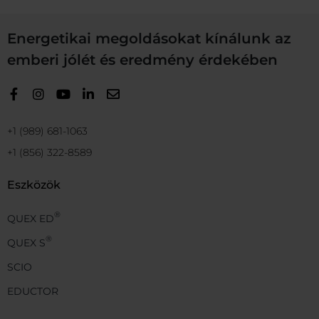
Energetikai megoldásokat kínálunk az
emberi jólét és eredmény érdekében
+1 (989) 681-1063
+1 (856) 322-8589
Eszközök
®
QUEX ED
®
QUEX S
SCIO
EDUCTOR