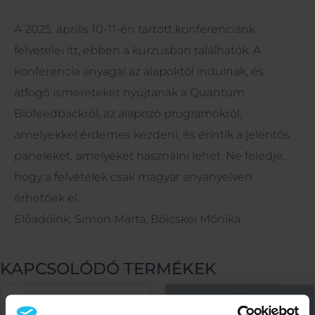
A 2025. április 10-11-én tartott konferenciánk
felvételei itt, ebben a kurzusban találhatók. A
konferencia anyagai az alapoktól indulnak, és
átfogó ismereteket nyújtanak a Quantum
Biofeedbackről, az alapozó programokról,
amelyekkel érdemes kezdeni, és érintik a jelentős
paneleket, amelyeket használni lehet. Ne feledje,
hogy a felvételek csak magyar anyanyelven
érhetőek el.
Előadóink: Simon Márta, Bölcskei Mónika
KAPCSOLÓDÓ TERMÉKEK