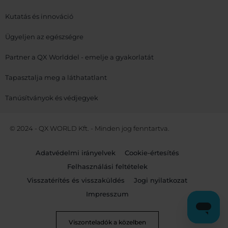
Kutatás és innováció
Ügyeljen az egészségre
Partner a QX Worlddel - emelje a gyakorlatát
Tapasztalja meg a láthatatlant
Tanúsítványok és védjegyek
© 2024 - QX WORLD Kft. - Minden jog fenntartva.
Adatvédelmi irányelvek
Cookie-értesítés
Felhasználási feltételek
Visszatérítés és visszaküldés
Jogi nyilatkozat
Impresszum
Viszonteladók a közelben