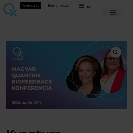
Regisztráció
Bejelentkezés
HU