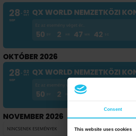
28
QX WORLD NEMZETKÖZI KON
02
OKT
SEP
Ez az esemény véget ér..
50
2
47
41
OKTÓBER 2026
28
QX WORLD NEMZETKÖZI KON
02
OKT
SEP
Ez az esemény véget ér..
50
2
47
41
Consent
NOVEMBER 2026
NINCSENEK ESEMÉNYEK
This website uses cookies