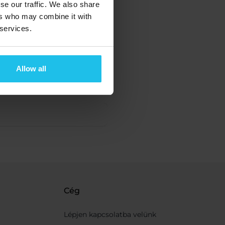
se our traffic. We also share
ers who may combine it with
 services.
Allow all
Cég
Lépjen kapcsolatba velünk