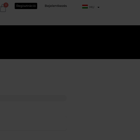
0
Regisztráció
Bejelentkezés
HU