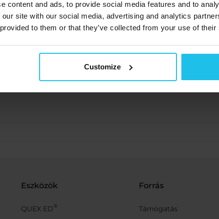
e content and ads, to provide social media features and to analy
 our site with our social media, advertising and analytics partn
 provided to them or that they’ve collected from your use of their
Customize
Eszközök
Forrás
®
QUEX ED
Támogatás