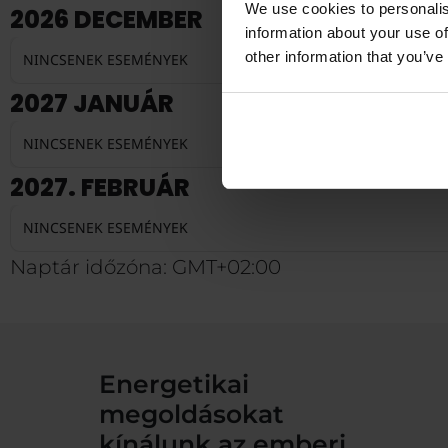
We use cookies to personalis
2026 DECEMBER
information about your use of
other information that you’ve
NINCSENEK ESEMÉNYEK
2027 JANUÁR
NINCSENEK ESEMÉNYEK
2027. FEBRUÁR
NINCSENEK ESEMÉNYEK
Naptár időzóna: GMT+02:00
Energetikai
megoldásokat
kínálunk az emberi