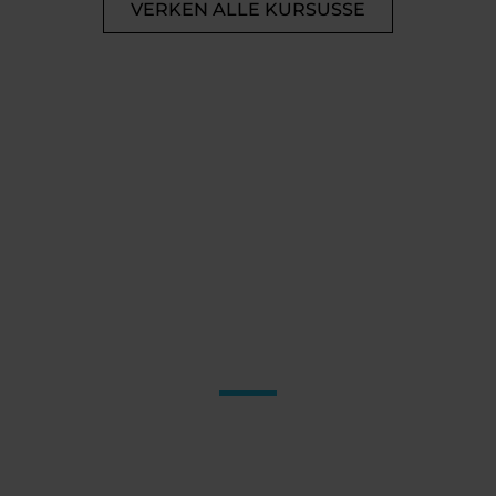
VERKEN ALLE KURSUSSE
cBNS, NEEM JOU
HOLISTIESE
GESONDHEIDSKUNDI
Na Die Volgende
Vlak
KLINIESE BIOCHEMIE EN
NEUROTERUGVOER