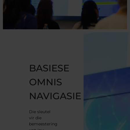
BASIESE
OMNIS
NAVIGASIE
Die sleutel
vir die
bemeestering
van jou