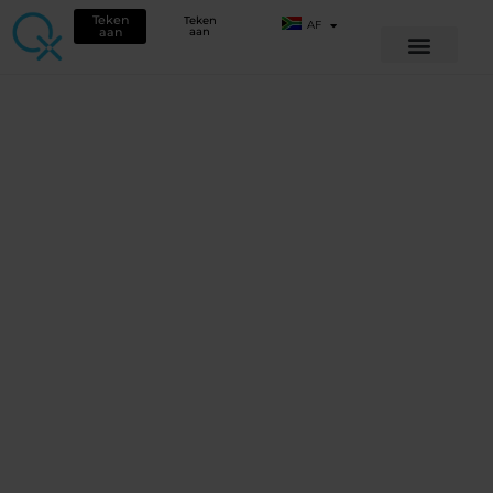
Teken
Teken
AF
aan
aan