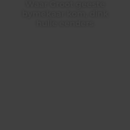
Waar Groot geeste
bymekaar kom, dink
hulle eenders