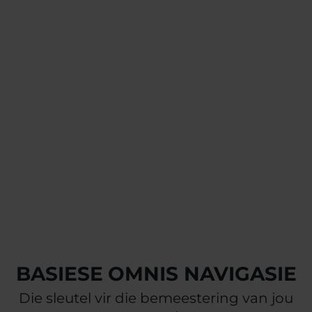
WETENSKAP
Is jy, as 'n
gesondheidspraktisyn,
altyd op soek na die
'WAAROM' en wil jy die
konsep wat in jou toestel
ingebed is, verstaan?
BEGIN JOU ONDERRIGREIS
BASIESE OMNIS NAVIGASIE
Die sleutel vir die bemeestering van jou