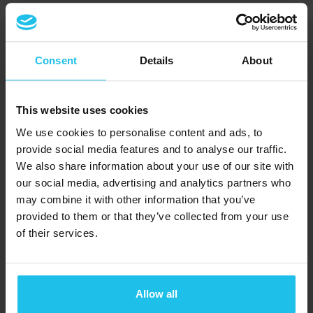
Speakers for this event
Consent
Details
About
This website uses cookies
We use cookies to personalise content and ads, to
Margrét Margrétardottir
provide social media features and to analyse our traffic.
We also share information about your use of our site with
our social media, advertising and analytics partners who
may combine it with other information that you’ve
provided to them or that they’ve collected from your use
of their services.
Steinunn Margretardottir
Allow all