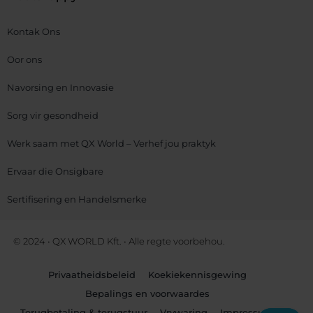
Kontak Ons
Oor ons
Navorsing en Innovasie
Sorg vir gesondheid
Werk saam met QX World – Verhef jou praktyk
Ervaar die Onsigbare
Sertifisering en Handelsmerke
© 2024 • QX WORLD Kft. • Alle regte voorbehou.
Privaatheidsbeleid
Koekiekennisgewing
Bepalings en voorwaardes
Terugbetaling & terugstuur
Vrywaring
Impressum