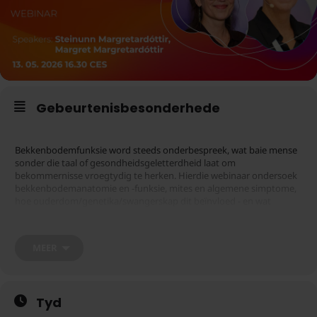
Gebeurtenisbesonderhede
Bekkenbodemfunksie word steeds onderbespreek, wat baie mense
sonder die taal of gesondheidsgeletterdheid laat om
bekommernisse vroegtydig te herken. Hierdie webinaar ondersoek
bekkenbodemanatomie en -funksie, mites en algemene simptome,
hoe ouderdom/genetika/swangerskap dit beïnvloed - en wat
bekkenbodemgesondheid dwarsdeur die lewe ondersteun.
MEER
Neem asseblief kennis dat jy 'n geregistreerde Zoom-rekening sal
moet hê om aan hierdie webinar deel te neem. Jy kan registreer
Let ook daarop dat webinaarregistrasie 30 minute voor die
hier
geskeduleerde begin sal stop.
Tyd