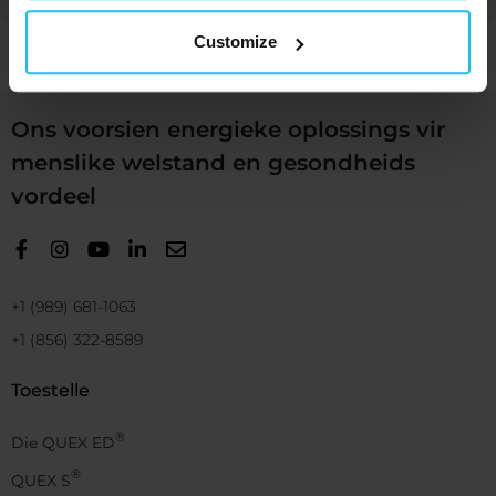
Customize
Ons voorsien energieke oplossings vir
menslike welstand en gesondheids
vordeel
+1 (989) 681-1063
+1 (856) 322-8589
Toestelle
®
Die QUEX ED
®
QUEX S