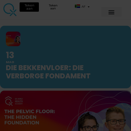
Teken
Teken
AF
aan
aan
13
MAG
DIE BEKKENVLOER: DIE
VERBORGE FONDAMENT