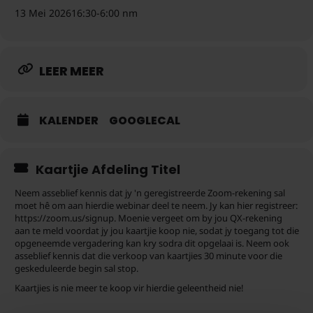
13 Mei 2026
16:30
-
6:00 nm
LEER MEER
KALENDER
GOOGLECAL
Kaartjie Afdeling Titel
Neem asseblief kennis dat jy 'n geregistreerde Zoom-rekening sal
moet hê om aan hierdie webinar deel te neem. Jy kan hier registreer:
https://zoom.us/signup. Moenie vergeet om by jou QX-rekening
aan te meld voordat jy jou kaartjie koop nie, sodat jy toegang tot die
opgeneemde vergadering kan kry sodra dit opgelaai is. Neem ook
asseblief kennis dat die verkoop van kaartjies 30 minute voor die
geskeduleerde begin sal stop.
Kaartjies is nie meer te koop vir hierdie geleentheid nie!