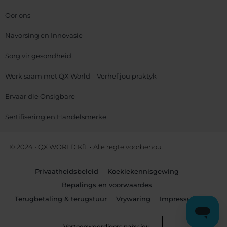
Oor ons
Navorsing en Innovasie
Sorg vir gesondheid
Werk saam met QX World – Verhef jou praktyk
Ervaar die Onsigbare
Sertifisering en Handelsmerke
© 2024 • QX WORLD Kft. • Alle regte voorbehou.
Privaatheidsbeleid
Koekiekennisgewing
Bepalings en voorwaardes
Terugbetaling & terugstuur
Vrywaring
Impressum
Verteenwoordigers naby jou