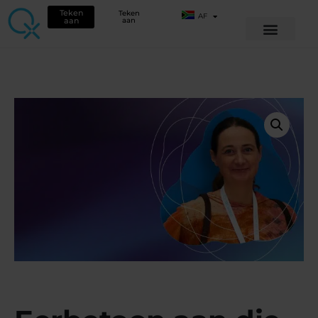
Teken
Teken
AF
aan
aan