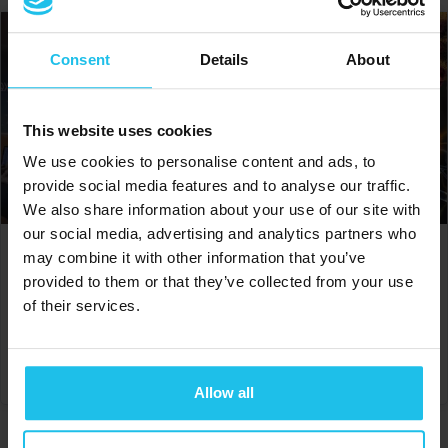
Consent
Details
About
This website uses cookies
We use cookies to personalise content and ads, to
provide social media features and to analyse our traffic.
We also share information about your use of our site with
our social media, advertising and analytics partners who
may combine it with other information that you’ve
Dermflora: Dysbiose
Holistiese terapie van
verskillende siektes
provided to them or that they’ve collected from your use
€
150.00
€
150.00
of their services.
VOEG BY MANDJIE
VOEG BY MANDJIE
Allow all