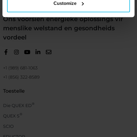
Customize
Ons voorsien energieke oplossings vir
menslike welstand en gesondheids
vordeel
+1 (989) 681-1063
+1 (856) 322-8589
Toestelle
®
Die QUEX ED
®
QUEX S
SCIO
EDUCTOR