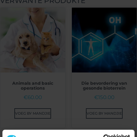
VERWANTE PRODUKTE
Animals and basic
Die bevordering van
operations
gesonde bioterrein
€
60.00
€
150.00
VOEG BY MANDJIE
VOEG BY MANDJIE