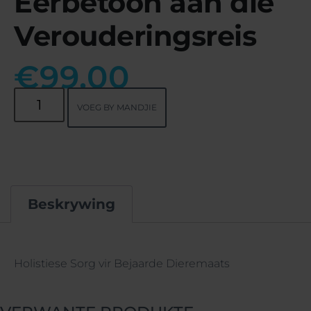
Eerbetoon aan die
Verouderingsreis
€
99.00
VOEG BY MANDJIE
Beskrywing
Beskrywing
Holistiese Sorg vir Bejaarde Dieremaats