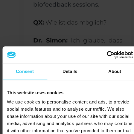
biofeedback sessions
.
QX:
Wie ist das möglich?
Dr. Simon:
Ich glaube, dass
Migräne und viele andere
Gesundheitsprobleme oft das
Ergebnis von
Consent
Details
About
Ungleichgewichten in den
Energiefeldern des Körpers
This website uses cookies
sind. Ein Quanten-
We use cookies to personalise content and ads, to provide
Biofeedback-Gerät findet
social media features and to analyse our traffic. We also
nicht nur Ungleichgewichte,
share information about your use of our site with our social
sondern versucht auch, den
media, advertising and analytics partners who may combine
Körper umzuerziehen, indem
it with other information that you’ve provided to them or that