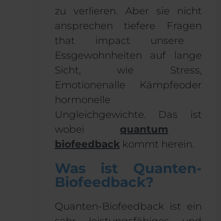
zu verlieren. Aber
sie
nicht
ansprechen
tiefere Fragen
that
impact
unsere
Essgewohnheiten auf lange
Sicht,
wie Stress,
Emotionen
alle Kämpfe
oder
hormonelle
Ungleichgewichte.
Das ist
wobei
q
uantum
biofeedback
kommt herein
.
Was ist Quanten-
Biofeedback?
Quanten-Biofeedback ist ein
sehr leistungsfähiges und