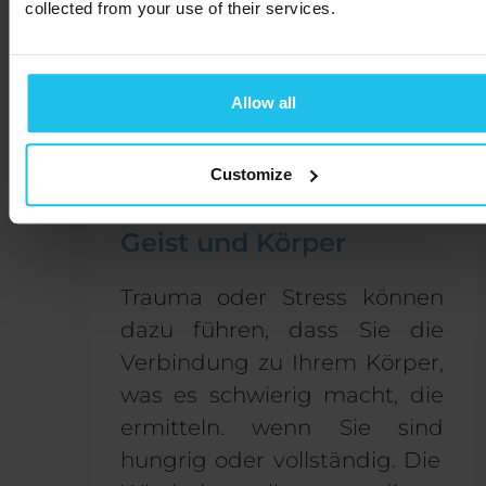
collected from your use of their services.
Sitzungen unterstützen die
Gewichtsabnahme
indem
sie die Kalorienverbrennung
Allow all
ankurbeln und die
Verdauung verbessern.
Customize
5. Verbindung zwischen
Geist und Körper
Trauma oder Stress können
dazu führen, dass Sie die
Verbindung zu Ihrem
Körper,
was es schwierig macht, die
ermitteln.
wenn
Sie sind
hungrig oder
vollständig
. Die