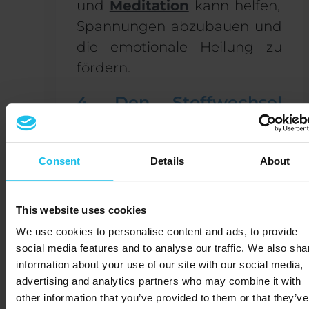
und
Meditation
kann helfen,
Spannungen abzubauen und
die emotionale Heilung zu
fördern.
4. Den Stoffwechsel
ankurbeln
Quanten-Biofeedback kann
Consent
Details
About
deutlich
enhance
your
den
Stoffwechsel und das
This website uses cookies
hormonelle Gleichgewicht.
We use cookies to personalise content and ads, to provide
Vor allem, wenn sie mit
social media features and to analyse our traffic. We also sha
Bewegung und einer
information about your use of our site with our social media,
nahrhaften Ernährung
advertising and analytics partners who may combine it with
other information that you’ve provided to them or that they’ve
gepaart sind,
Biofeedback-