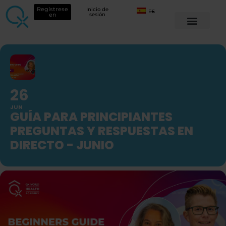
Regístrese
Inicio de
ES
en
sesión
26
JUN
GUÍA PARA PRINCIPIANTES
PREGUNTAS Y RESPUESTAS EN
DIRECTO - JUNIO