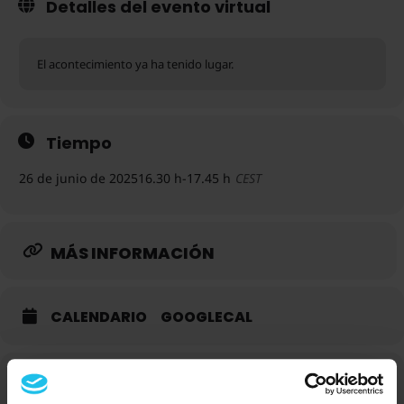
Detalles del evento virtual
El acontecimiento ya ha tenido lugar.
Tiempo
26 de junio de 2025
16.30 h
-
17.45 h
CEST
MÁS INFORMACIÓN
CALENDARIO
GOOGLECAL
Oradores de este acto