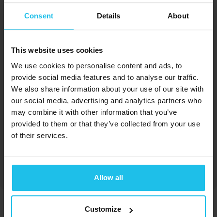
Consent
Details
About
This website uses cookies
Faith Nelson Eagles BSN,PHD,THD
We use cookies to personalise content and ads, to
provide social media features and to analyse our traffic.
We also share information about your use of our site with
our social media, advertising and analytics partners who
may combine it with other information that you’ve
provided to them or that they’ve collected from your use
of their services.
Margrét Margrétardottir
Allow all
Customize