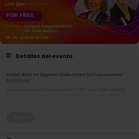
Detalles del evento
Excited about the Beginners Guide content but have questions
bubbling up?
Join Margret and Dr. Faith Nelson for a FREE online Q&A webinar!
Share your queries, enhance your understanding, and deepen your
knowledge.
MÁS
Tenga en cuenta que para participar en este seminario web deberá
tener una cuenta de Zoom registrada. Puede registrarse en
.
aquí
Además, tenga en cuenta que el registro en el seminario web se
interrumpirá 60 minutos antes del inicio programado.