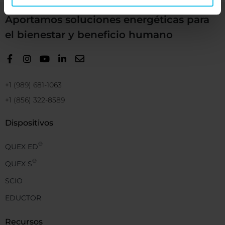
Aportamos soluciones energéticas para
el bienestar y beneficio humano
+1 (989) 681-1063
+1 (856) 322-8589
Dispositivos
®
QUEX ED
®
QUEX S
SCIO
EDUCTOR
Recursos