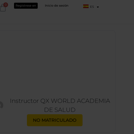
0
Regístrese en
Inicio de sesión
ES
Instructor
QX WORLD ACADEMIA
DE SALUD
NO MATRICULADO