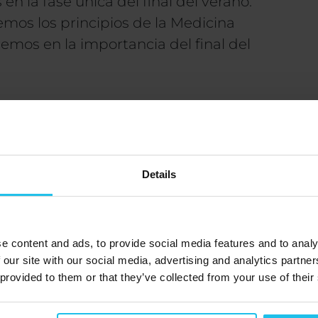
n la fase única del final del verano.
emos los principios de la Medicina
emos en la importancia del final del
elemento Tierra en la MTC, simbolizando
y equilibrio. En esta época predomina
 órganos del Bazo y el Estómago ocupan
yar a estos órganos durante esta
Details
alidad y el bienestar.
época para enraizarse y centrarse. Es
e content and ads, to provide social media features and to analy
ía expansiva del verano y la energía
 our site with our social media, advertising and analytics partn
tros hábitos y nuestra dieta con los
 provided to them or that they’ve collected from your use of their
r nuestra salud digestiva y nuestro