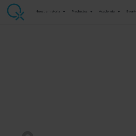
Nuestra historia
Productos
Academia
Event
SERIES ESTACIONALES
Serie estacional
a nuestro semi
vitalidad de fin
Ver detalles del curso
QX WORLD ACADEMIA DE SALUD