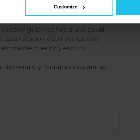
tante estación.
Customize
er nutritivo de los alimentos de finales
e pueden guiarnos hacia una salud
e esta estación y cultivemos una
 en mente, cuerpo y espíritu.
al del verano y nutrámonos para las