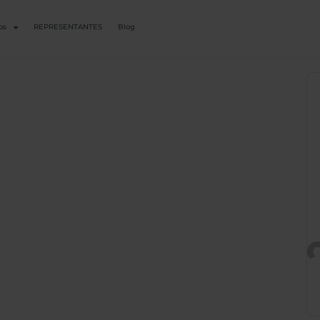
os
REPRESENTANTES
Blog
 - ¡Bienvenidos
nario web sobre
ales de verano!