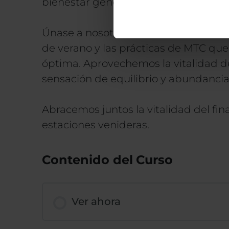
bienestar general durante esta impor
Únase a nosotros para explorar el pod
de verano y las prácticas de MTC qu
óptima. Aprovechemos la vitalidad d
sensación de equilibrio y abundancia
Abracemos juntos la vitalidad del fin
estaciones venideras.
Contenido del Curso
Ver ahora