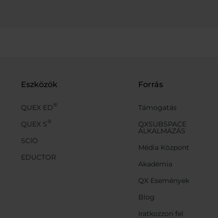
Eszközök
Forrás
®
QUEX ED
Támogatás
®
QUEX S
QXSUBSPACE
ALKALMAZÁS
SCIO
Média Központ
EDUCTOR
Akadémia
QX Események
Blog
Iratkozzon fel