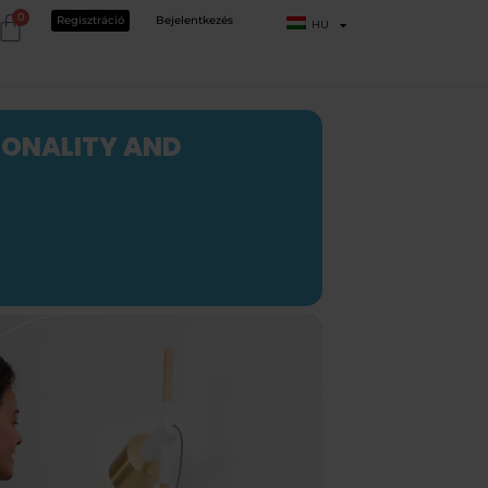
0
Regisztráció
Bejelentkezés
HU
IONALITY AND