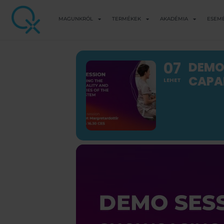
MAGUNKRÓL
TERMÉKEK
AKADÉMIA
ESEM
07
DEMO
CAPAB
LEHET