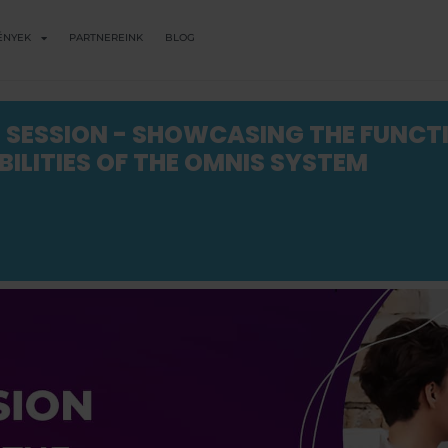
ÉNYEK
PARTNEREINK
BLOG
 SESSION - SHOWCASING THE FUNCT
ILITIES OF THE OMNIS SYSTEM