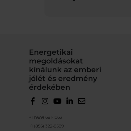
Energetikai
megoldásokat
kínálunk az emberi
jólét és eredmény
érdekében
+1 (989) 681-1063
+1 (856) 322-8589