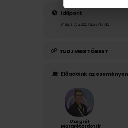
Időpont
május 7, 2025
16:30
-
17:45
TUDJ MEG TÖBBET
Előadóink az eseményen
Margrét
Margrétardottir