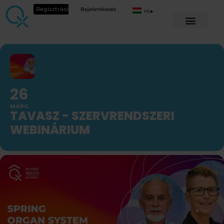
Regisztráció
Bejelentkezés
HU
26
MÁRC.
TAVASZ - SZERVRENDSZERI
WEBINÁRIUM