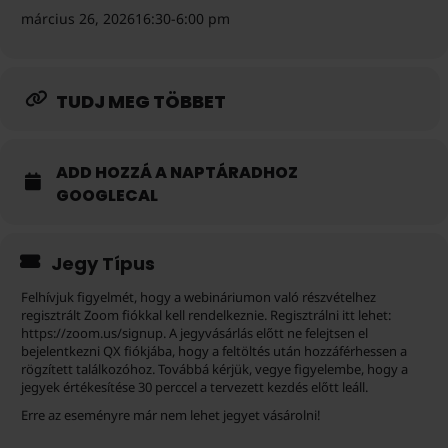
március 26, 2026
16:30
-
6:00 pm
TUDJ MEG TÖBBET
ADD HOZZÁ A NAPTÁRADHOZ
GOOGLECAL
Jegy Típus
Felhívjuk figyelmét, hogy a webináriumon való részvételhez
regisztrált Zoom fiókkal kell rendelkeznie. Regisztrálni itt lehet:
https://zoom.us/signup. A jegyvásárlás előtt ne felejtsen el
bejelentkezni QX fiókjába, hogy a feltöltés után hozzáférhessen a
rögzített találkozóhoz. Továbbá kérjük, vegye figyelembe, hogy a
jegyek értékesítése 30 perccel a tervezett kezdés előtt leáll.
Erre az eseményre már nem lehet jegyet vásárolni!