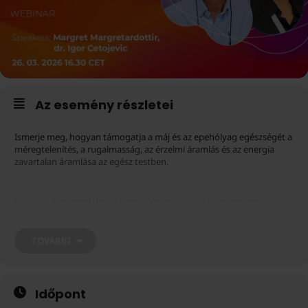
Az esemény részletei
Ismerje meg, hogyan támogatja a máj és az epehólyag egészségét a
méregtelenítés, a rugalmasság, az érzelmi áramlás és az energia
zavartalan áramlása az egész testben.
Felhívjuk figyelmét, hogy a webináriumon való részvételhez
regisztrált Zoom-fiókra van szükség. Regisztrálhat
. Felhívjuk
itt
továbbá figyelmét, hogy a webinárium regisztrációja 30 perccel a
tervezett kezdés előtt leáll.
TOVÁBBI
Időpont