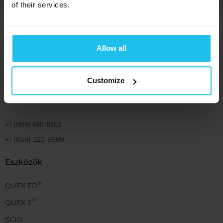
of their services.
Allow all
Energetikai megoldásokat kínálunk az
emberi jólét és eredmény érdekében
Customize
+1 (989) 681-1063
+1 (856) 322-8589
Eszközök
®
QUEX ED
®
QUEX S
SCIO