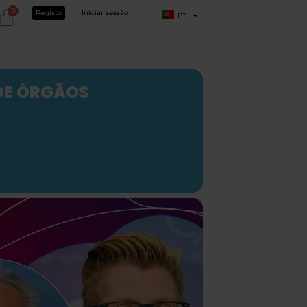
0
Registo
Iniciar sessão
PT
 DE ÓRGÃOS