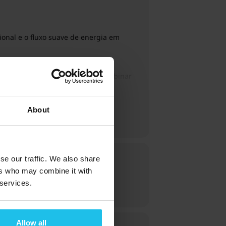
cional e o fluxo suave de energia em
ém disso, note que o registo no webinar
About
se our traffic. We also share
ers who may combine it with
 services.
Allow all