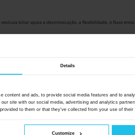
esícula biliar apoia a desintoxicação, a flexibilidade, o fluxo emo
ecessário ter uma conta Zoom registada. Pode registar-se
. Al
aqui
 do início previsto.
Details
e content and ads, to provide social media features and to analy
 our site with our social media, advertising and analytics partn
pm
 provided to them or that they’ve collected from your use of their
Customize