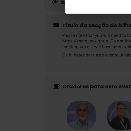
SAIBA MAIS
Título da secção de bilh
Please note that you will need to h
https://zoom.us/signup. Do not for
meeting once it will have been uplo
Os bilhetes para este evento já nã
Oradores para este eve