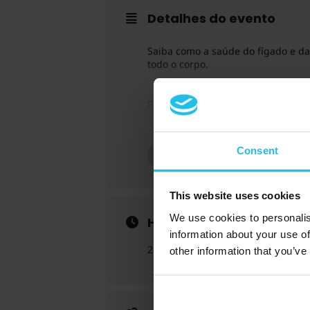
Detalhes do evento
Saiba como a saúde do fígado e da v
todo o corpo.
Para participar neste webinar, é n
será interrompido 30 minutos antes
Consent
MAIS
This website uses cookies
We use cookies to personalis
Horário
information about your use of
26 de março de 2026
16:30h
-
6:00 
other information that you’ve