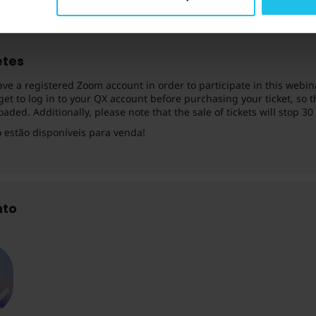
ADICIONE AO CALE
etes
ave a registered Zoom account in order to participate in this webin
get to log in to your QX account before purchasing your ticket, so 
aded. Additionally, please note that the sale of tickets will stop 3
o estão disponíveis para venda!
nto