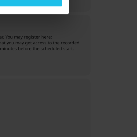
NDÁRIO
GOOGLE
ar. You may register here:
that you may get access to the recorded
0 minutes before the scheduled start.