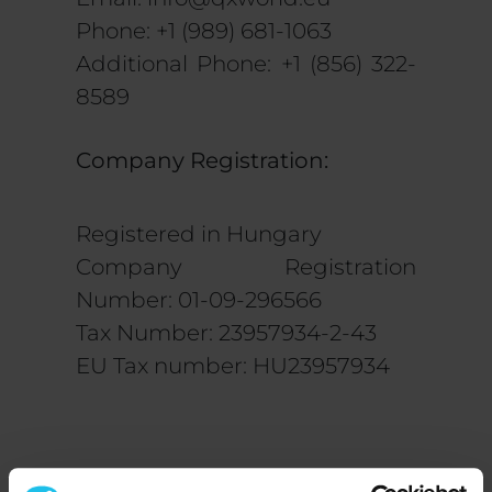
Phone: +1 (989) 681-1063
Additional Phone: +1 (856) 322-
8589
Company Registration:
Registered in Hungary
Company Registration
Number: 01-09-296566
Tax Number: 23957934-2-43
EU Tax number: HU23957934