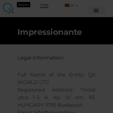
Registo
Iniciar
PT
sessão
Impressionante
Legal Information:
Full Name of the Entity: QX
WORLD LTD
Registered Address: Tinódi
utca 1-3. A. ép. IV. em. 93.
HUNGARY-1095 Budapest
Email:
info@qxworld.eu