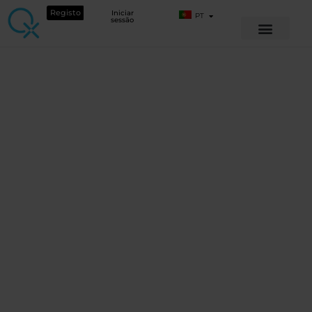
Registo
Iniciar
PT
sessão
TORNE-SE
UM
HERÓI DA SAÚDE
DE BIOFEEDBACK
®
WEBINAR QX WORLD