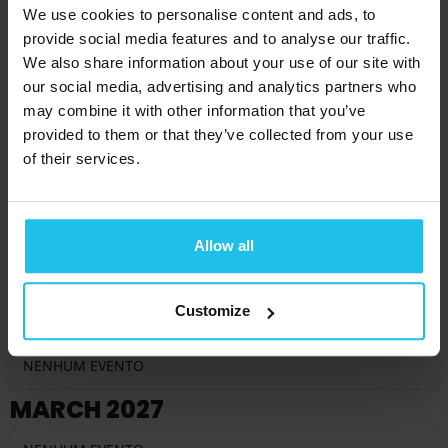
We use cookies to personalise content and ads, to
NENHUM EVENTO
provide social media features and to analyse our traffic.
We also share information about your use of our site with
NOVEMBRO DE 2026
our social media, advertising and analytics partners who
may combine it with other information that you’ve
NENHUM EVENTO
provided to them or that they’ve collected from your use
DEZEMBRO DE 2026
of their services.
NENHUM EVENTO
JANEIRO DE 2027
Allow all
NENHUM EVENTO
Customize
FEVEREIRO DE 2027
NENHUM EVENTO
MARCH 2027