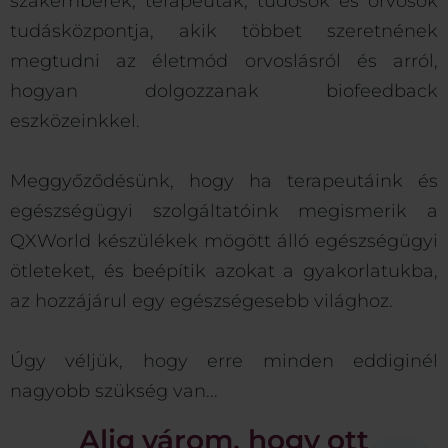
szakemberek, terapeuták, tudósok és orvosok
tudásközpontja, akik többet szeretnének
megtudni az életmód orvoslásról és arról,
hogyan dolgozzanak biofeedback
eszközeinkkel.
Meggyőződésünk, hogy ha terapeutáink és
egészségügyi szolgáltatóink megismerik a
QXWorld készülékek mögött álló egészségügyi
ötleteket, és beépítik azokat a gyakorlatukba,
az hozzájárul egy egészségesebb világhoz.
Úgy véljük, hogy erre minden eddiginél
nagyobb szükség van...
Alig várom, hogy ott