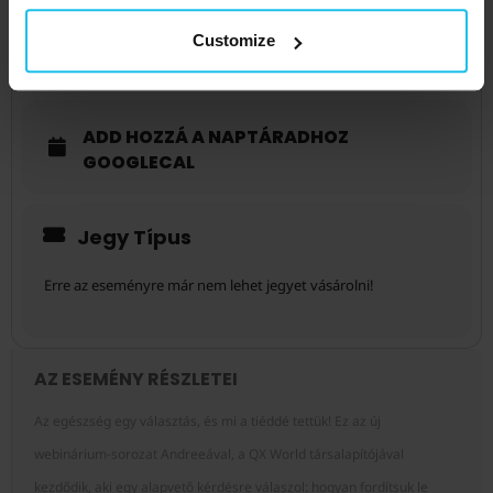
Customize
TUDJ MEG TÖBBET
ADD HOZZÁ A NAPTÁRADHOZ
GOOGLECAL
Jegy Típus
Erre az eseményre már nem lehet jegyet vásárolni!
AZ ESEMÉNY RÉSZLETEI
Az egészség egy választás, és mi a tiéddé tettük! Ez az új
webinárium-sorozat Andreeával, a QX World társalapítójával
kezdődik, aki egy alapvető kérdésre válaszol: hogyan fordítsuk le