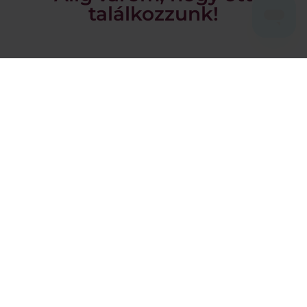
találkozzunk!
Energetikai megoldásokat kínálunk az
emberi jólét és eredmény érdekében
+1 (989) 681-1063
+1 (856) 322-8589
Eszközök
®
QUEX ED
®
QUEX S