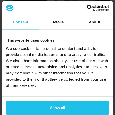
Consent
Details
About
Az esemény részletei
Health is a choice and we made it yours! This new series of
webinars starts with Andreea, co-founder or QX World,
This website uses cookies
answering a fundamental question: how do we translate all
We use cookies to personalise content and ads, to
those complicated technical parameters of a QUEX System
into easy-to-understand benefits? Why is Omnis so much
provide social media features and to analyse our traffic.
better than any other Biofeedback software? Andreea will
We also share information about your use of our site with
walk you through the differences between QUEX S and QUEX
our social media, advertising and analytics partners who
ED, offer a therapist- friendly view on the technical
developments of both the hardware and software, and
may combine it with other information that you’ve
provide an overview of your QX Universe opportunities.
TOVÁBBI
provided to them or that they’ve collected from your use
of their services.
Időpont
szeptember 29, 2022
17:00
-
19:00
CET
Allow all