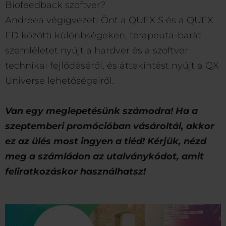
Biofeedback szoftver?
Andreea végigvezeti Önt a QUEX S és a QUEX
ED közötti különbségeken, terapeuta-barát
szemléletet nyújt a hardver és a szoftver
technikai fejlődéséről, és áttekintést nyújt a QX
Universe lehetőségeiről.
Van egy meglepetésünk számodra! Ha a
szeptemberi promócióban vásároltál, akkor
ez az ülés most ingyen a tiéd! Kérjük, nézd
meg a számládon az utalványkódot, amit
feliratkozáskor használhatsz!