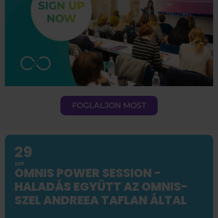
FOGLALJON MOST
29
SEP
OMNIS POWER SESSION -
HALADÁS EGYÜTT AZ OMNIS-
SZEL ANDREEA TAFLAN ÁLTAL