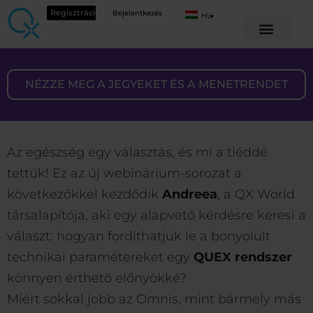
Regisztráció
Bejelentkezés
HU
NÉZZE MEG A JEGYEKET ÉS A MENETRENDET
Az egészség egy választás, és mi a tiéddé
tettük! Ez az új webinárium-sorozat a
következőkkel kezdődik
Andreea
, a QX World
társalapítója, aki egy alapvető kérdésre keresi a
választ: hogyan fordíthatjuk le a bonyolult
technikai paramétereket egy
QUEX rendszer
könnyen érthető előnyökké?
Miért sokkal jobb az Omnis, mint bármely más