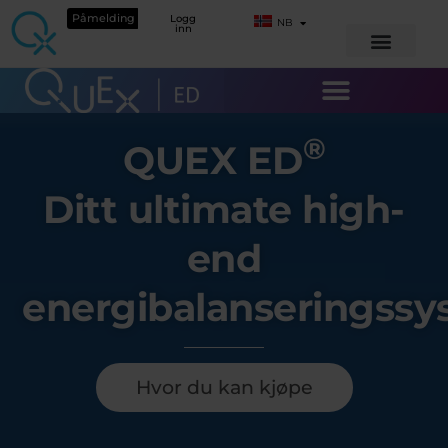
Påmelding
Logg
NB
inn
®
QUEX ED
Ditt ultimate high-
end
energibalanseringss
Hvor du kan kjøpe