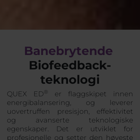
B
a
n
e
b
r
y
t
e
n
d
e
Biofeedback-
teknologi
®
QUEX ED
er flaggskipet innen
energibalansering, og leverer
uovertruffen presisjon, effektivitet
og avanserte teknologiske
egenskaper. Det er utviklet for
profesjonelle og setter den høyeste