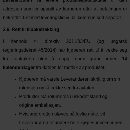
Leverandøren vil levere produktet/produktene til den
adressen som er oppgitt av kjøperen etter at betalingen er
bekreftet. Estimert leveringstid vil bli kommunisert separat.
2.6. Rett til tilbaketrekking
I henhold til direktiv 2011/83/EU (og ungarsk
regjeringsdekret 45/2014) har kjøperen rett til å trekke seg
fra kontrakten uten å oppgi noen grunn innen
14
kalenderdager
fra datoen for mottak av produktet.
Kjøperen må varsle Leverandøren skriftlig om sin
intensjon om å trekke seg fra avtalen.
Produkter må returneres i uskadet stand og i
originalemballasjen.
Hvis angreretten utøves på lovlig måte, vil
Leverandøren refundere hele kjøpesummen innen