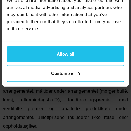
We also share information about your use of our site with
our social media, advertising and analytics partners who
may combine it with other information that you’ve
4.4.
Materialet fra webinaret kan kjøpes i etterkant av
provided to them or that they’ve collected from your use
of their services.
sesjonen via arrangørens nettside. Informasjon om priser og
kjøpsdetaljer er tilgjengelig på nettstedet.
Allow all
5. Billettpriser og retningslinjer for refusjon
Customize
5.1.
Billetter for personlig oppmøte gir rett til å delta på
arrangementet, måltider under arrangementet (morgenbuffé,
lunsj, ettermiddagsbuffé), loddtrekningspremier med
verdifulle premier og rabatterte produktkjøp under
arrangementet. Billettprisene inkluderer ikke reise- eller
oppholdsutgifter.