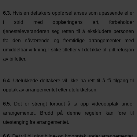
6.3.
Hvis en deltakers oppførsel anses som upassende eller
i strid med opplæringens art, forbeholder
tjenesteleverandøren seg retten til å ekskludere personen
fra
den nåværende
og fremtidige arrangementer med
umiddelbar virkning. I slike tilfeller vil det ikke bli gitt refusjon
av billetter.
6.4.
Utelukkede deltakere vil ikke ha rett til å få tilgang til
opptak av arrangementet etter utelukkelsen.
6.5.
Det er strengt forbudt å ta opp videoopptak under
arrangementet. Brudd på denne regelen kan føre til
utestenging fra arrangementet.
6.6.
Det vil bli gjort bilde- og lydopptak under arrangementet.