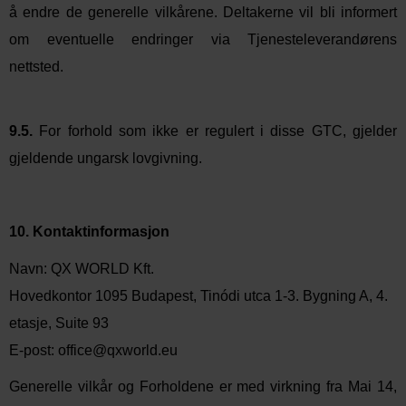
å endre de generelle vilkårene. Deltakerne vil bli informert
om eventuelle endringer via Tjenesteleverandørens
nettsted.
9.5.
For forhold som ikke er regulert i disse GTC, gjelder
gjeldende ungarsk lovgivning.
10. Kontaktinformasjon
Navn: QX WORLD Kft.
Hovedkontor 1095 Budapest,
Tinódi
utca
1-3. Bygning A, 4.
etasje, Suite 93
E-post:
office@qxworld.eu
Generelle vilkår og
Forholdene er
med virkning fra
Mai
1
4
,