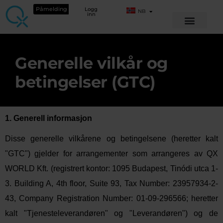
Påmelding
Logg
NB
inn
Generelle vilkår og
betingelser (GTC)
1. Generell informasjon
Disse generelle vilkårene og betingelsene (heretter kalt
"GTC") gjelder for arrangementer som arrangeres av QX
WORLD Kft. (registrert kontor: 1095 Budapest,
Tinódi
utca
1-
3. Building A, 4th floor, Suite 93, Tax Number: 23957934-2-
43, Company Registration Number: 01-09-296566; heretter
kalt "Tjenesteleverandøren" og "Leverandøren") og de