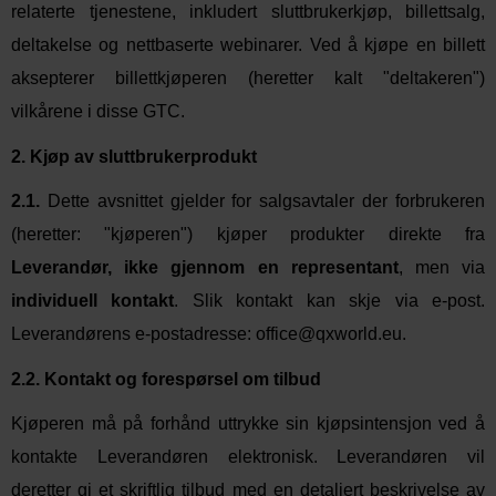
relaterte tjenestene, inkludert sluttbrukerkjøp, billettsalg,
deltakelse og nettbaserte webinarer. Ved å kjøpe en billett
aksepterer billettkjøperen (heretter kalt "deltakeren")
vilkårene i disse GTC.
2. Kjøp av sluttbrukerprodukt
2.1.
Dette avsnittet gjelder for salgsavtaler der forbrukeren
(heretter: "kjøperen") kjøper produkter direkte fra
Leverandør, ikke gjennom en representant
, men via
individuell kontakt
. Slik kontakt kan skje via e-post.
Leverandørens e-postadresse:
office@qxworld.eu
.
2.2. Kontakt og forespørsel om tilbud
Kjøperen må på forhånd uttrykke sin kjøpsintensjon ved å
kontakte Leverandøren elektronisk. Leverandøren vil
deretter gi et skriftlig tilbud med en detaljert beskrivelse av