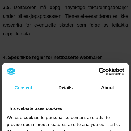
3.5.
Deltakeren må oppgi nøyaktige faktureringsdetaljer
under billettkjøpsprosessen. Tjenesteleverandøren er ikke
ansvarlig for eventuelle
skader
som følge av feilaktig
oppgitte data.
4. Spesifikke regler for nettbaserte webinarer
4.1.
Billetter kan kjøpes via den offisielle nettsiden til QX
WORLD Kft.
Consent
Details
About
4.2.
Billetter til nettbaserte webinarer kan kjøpes senest 1
time før webinaret starter. Etter denne fristen er det ikke
This website uses cookies
mulig å kjøpe billetter.
We use cookies to personalise content and ads, to
4.3.
Webinardeltakere kan få tilgang til og se gjennom
provide social media features and to analyse our traffic.
opptaket av webinaret gratis etter direktesendingen.