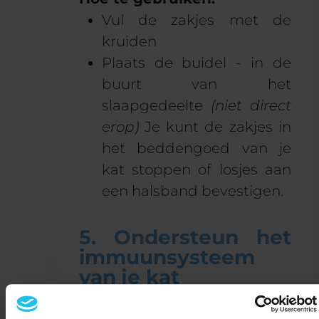
Vul de zakjes met de
kruiden
Plaats de buidel - in de
buurt van het
slaapgedeelte
(niet direct
erop)
Je kunt de zakjes in
het beddengoed van je
kat stoppen of losjes aan
een halsband bevestigen.
5. Ondersteun het
immuunsysteem
van je kat
Een sterk immuunsysteem is