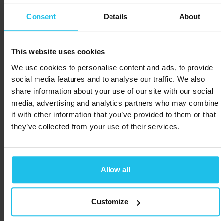
de eerste verdedigingslinie
Consent
Details
About
van je kat - niet alleen tegen
vlooien en teken, maar ook
This website uses cookies
tegen
wormen en
huidaandoeningen
zoals
We use cookies to personalise content and ads, to provide
social media features and to analyse our traffic. We also
kattenroos.
share information about your use of our site with our social
media, advertising and analytics partners who may combine
For
immuunondersteuning
it with other information that you’ve provided to them or that
voor katten,
overweeg toe te
they’ve collected from your use of their services.
voegen:
Rauw of natuurlijk voedsel
Allow all
van hoge kwaliteit
Biergist (rijk aan B-
vitaminen)
Customize
Klein beetje kokosolie