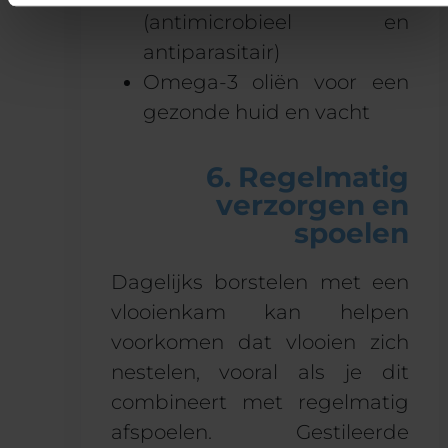
(antimicrobieel en
antiparasitair)
Omega-3 oliën voor een
gezonde huid en vacht
6. Regelmatig
verzorgen en
spoelen
Dagelijks borstelen met een
vlooienkam kan helpen
voorkomen dat vlooien zich
nestelen, vooral als je dit
combineert met regelmatig
afspoelen. Gestileerde