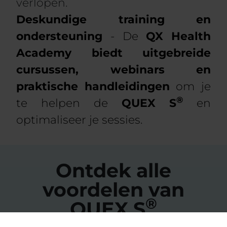
verlopen.
Deskundige training en
ondersteuning
- De
QX Health
Academy biedt uitgebreide
cursussen, webinars en
praktische handleidingen
om je
®
te helpen de
QUEX S
en
optimaliseer je sessies.
Ontdek alle
voordelen van
®
QUEX S