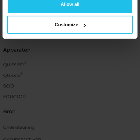
Allow all
Customize
+1 (989) 681-1063
+1 (856) 322-8589
Apparaten
®
QUEX ED
®
QUEX S
SCIO
EDUCTOR
Bron
Ondersteuning
QXSUBSPACE APP